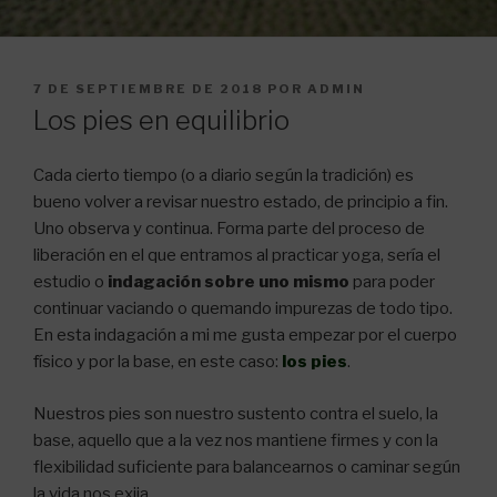
PUBLICADO
7 DE SEPTIEMBRE DE 2018
POR
ADMIN
EL
Los pies en equilibrio
Cada cierto tiempo (o a diario según la tradición) es
bueno volver a revisar nuestro estado, de principio a fin.
Uno observa y continua. Forma parte del proceso de
liberación en el que entramos al practicar yoga, sería el
estudio o
indagación sobre uno mismo
para poder
continuar vaciando o quemando impurezas de todo tipo.
En esta indagación a mi me gusta empezar por el cuerpo
físico y por la base, en este caso:
los pies
.
Nuestros pies son nuestro sustento contra el suelo, la
base, aquello que a la vez nos mantiene firmes y con la
flexibilidad suficiente para balancearnos o caminar según
la vida nos exija.