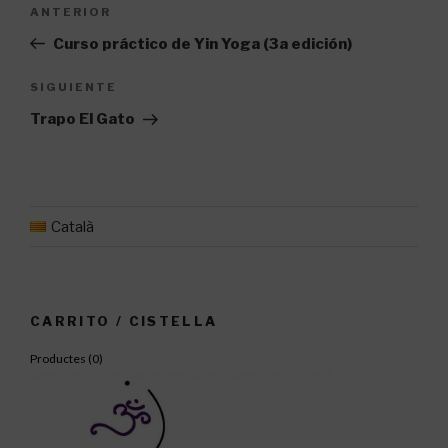
Navegación
Entrada
ANTERIOR
de
anterior:
Curso práctico de Yin Yoga (3a edición)
entradas
Siguiente
SIGUIENTE
entrada
Trapo El Gato
Català
CARRITO / CISTELLA
Productes (
0
)