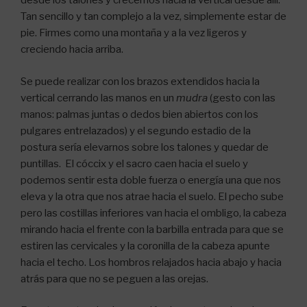
desde los talones y crecemos hacia la vertical desde allí.
Tan sencillo y tan complejo a la vez, simplemente estar de
pie. Firmes como una montaña y a la vez ligeros y
creciendo hacia arriba.
Se puede realizar con los brazos extendidos hacia la
vertical cerrando las manos en un
mudra
(gesto con las
manos: palmas juntas o dedos bien abiertos con los
pulgares entrelazados) y el segundo estadio de la
postura sería elevarnos sobre los talones y quedar de
puntillas. El cóccix y el sacro caen hacia el suelo y
podemos sentir esta doble fuerza o energía una que nos
eleva y la otra que nos atrae hacia el suelo. El pecho sube
pero las costillas inferiores van hacia el ombligo, la cabeza
mirando hacia el frente con la barbilla entrada para que se
estiren las cervicales y la coronilla de la cabeza apunte
hacia el techo. Los hombros relajados hacia abajo y hacia
atrás para que no se peguen a las orejas.