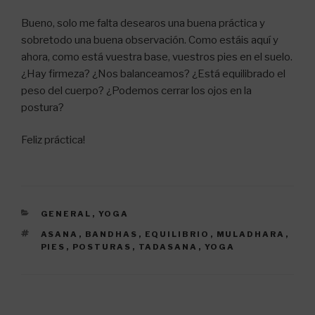
Bueno, solo me falta desearos una buena práctica y
sobretodo una buena observación. Como estáis aquí y
ahora, como está vuestra base, vuestros pies en el suelo.
¿Hay firmeza? ¿Nos balanceamos? ¿Está equilibrado el
peso del cuerpo? ¿Podemos cerrar los ojos en la
postura?
Feliz práctica!
CATEGORÍAS
GENERAL
,
YOGA
ETIQUETAS
ASANA
,
BANDHAS
,
EQUILIBRIO
,
MULADHARA
,
PIES
,
POSTURAS
,
TADASANA
,
YOGA