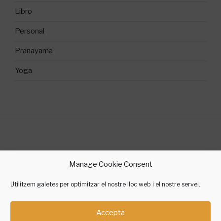
Libro
Personal
Pranayama
Yoga
©2018 Sílvia Gallego Yoga
Manage Cookie Consent
contacte @ silviagallegoyoga.cat
Utilitzem galetes per optimitzar el nostre lloc web i el nostre servei.
Accepta