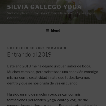
Saltar
SÍLVIA GALLEGO YOGA
al
Vive con plenitud. Caminando hacia la serenidad y la alegría
contenido
interior.
Menú
PUBLICADO
1 DE ENERO DE 2019
POR
ADMIN
EL
Entrando al 2019
Este año 2018 me ha dejado un buen sabor de boca.
Muchos cambios, pero sobretodo una conexión conmigo
misma, con la creatividad innata que todos llevamos
dentro y que se nos olvida de vez en cuando.
Ha sido un año de mucho yoga, seguir con mis
formaciones personales (yoga, canto y voz), de dar
nuevas clases, talleres y cursos. Pero sobretodo ha sido