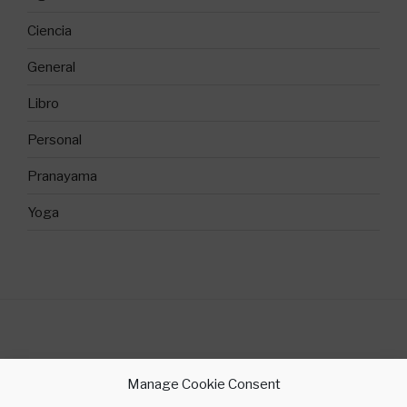
Ciencia
General
Libro
Personal
Pranayama
Yoga
©2018 Sílvia Gallego Yoga
Manage Cookie Consent
contacte @ silviagallegoyoga.cat