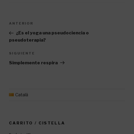
Navegación
Entrada
ANTERIOR
de
anterior:
¿Es el yoga una pseudociencia o
entradas
pseudoterapia?
Siguiente
SIGUIENTE
entrada
Simplemente respira
Català
CARRITO / CISTELLA