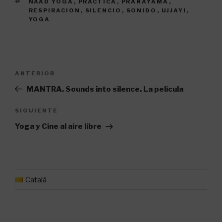
ETIQUETAS
NAAD YOGA
,
PRACTICA
,
PRANAYAMA
,
RESPIRACION
,
SILENCIO
,
SONIDO
,
UJJAYI
,
YOGA
Navegación
Entrada
ANTERIOR
de
anterior:
MANTRA. Sounds into silence. La película
entradas
Siguiente
SIGUIENTE
entrada
Yoga y Cine al aire libre
Català