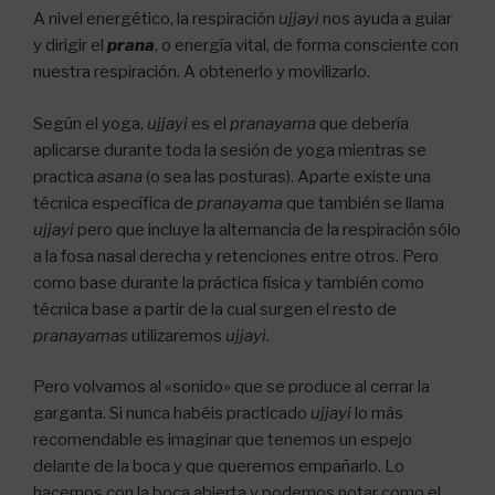
A nivel energético, la respiración
ujjayi
nos ayuda a guiar
y dirigir el
prana
, o energía vital, de forma consciente con
nuestra respiración. A obtenerlo y movilizarlo.
Según el yoga,
ujjayi
es el
pranayama
que debería
aplicarse durante toda la sesión de yoga mientras se
practica
asana
(o sea las posturas). Aparte existe una
técnica específica de
pranayama
que también se llama
ujjayi
pero que incluye la alternancia de la respiración sólo
a la fosa nasal derecha y retenciones entre otros. Pero
como base durante la práctica física y también como
técnica base a partir de la cual surgen el resto de
pranayamas
utilizaremos
ujjayi
.
Pero volvamos al «sonido» que se produce al cerrar la
garganta. Si nunca habéis practicado
ujjayi
lo más
recomendable es imaginar que tenemos un espejo
delante de la boca y que queremos empañarlo. Lo
hacemos con la boca abierta y podemos notar como el