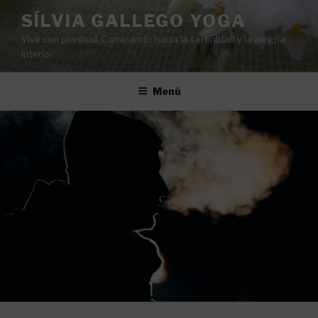
Saltar
SÍLVIA GALLEGO YOGA
al
Vive con plenitud. Caminando hacia la serenidad y la alegría
contenido
interior.
Menú