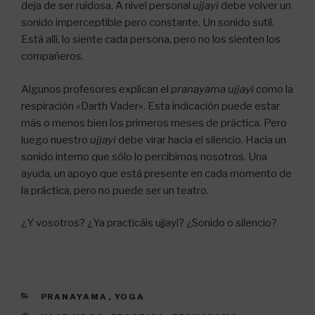
deja de ser ruidosa. A nivel personal
ujjayi
debe volver un
sonido imperceptible pero constante. Un sonido sutil.
Está allí, lo siente cada persona, pero no los sienten los
compañeros.
Algunos profesores explican el
pranayama
ujjayi
como la
respiración «Darth Vader». Esta indicación puede estar
más o menos bien los primeros meses de práctica. Pero
luego nuestro
ujjayi
debe virar hacia el silencio. Hacia un
sonido interno que sólo lo percibimos nosotros. Una
ayuda, un apoyo que está presente en cada momento de
la práctica, pero no puede ser un teatro.
¿Y vosotros? ¿Ya practicáis ujjayi? ¿Sonido o silencio?
CATEGORÍAS
PRANAYAMA
,
YOGA