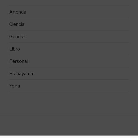
Agenda
Ciencia
General
Libro
Personal
Pranayama
Yoga
©2018 Sílvia Gallego Yoga