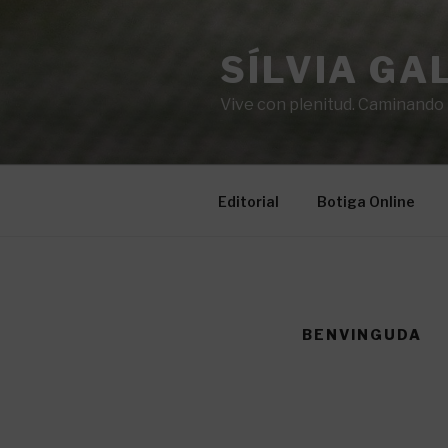
Vés
al
SÍLVIA GA
contingut
Vive con plenitud. Caminando ha
Editorial
Botiga Online
BENVINGUDA