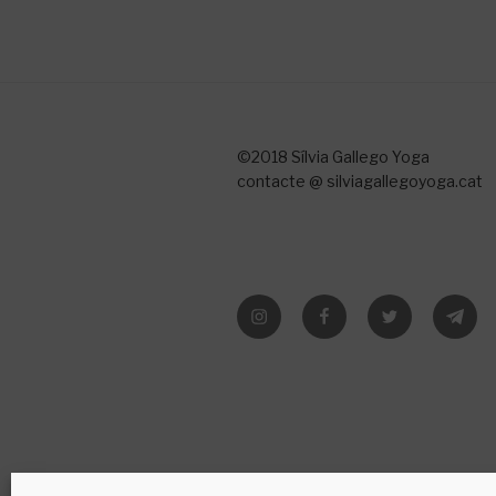
©2018 Sílvia Gallego Yoga
contacte @ silviagallegoyoga.cat
Instagram
Facebook
Twitter
Teleg