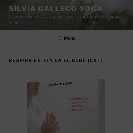
Vés
SÍLVIA GALLEGO YOGA
al
Vive con plenitud. Caminando hacia la serenidad y la alegría
contingut
interior.
Menú
RESPIRA EN TI Y EN EL BEBÉ (CAT)