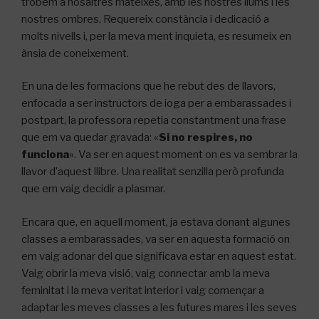
trobem a nosaltres mateixes, amb les nostres llums i les
nostres ombres. Requereix constància i dedicació a
molts nivells i, per la meva ment inquieta, es resumeix en
ànsia de coneixement.
En una de les formacions que he rebut des de llavors,
enfocada a ser instructors de ioga per a embarassades i
postpart, la professora repetia constantment una frase
que em va quedar gravada: «
Si no respires, no
funciona
». Va ser en aquest moment on es va sembrar la
llavor d’aquest llibre. Una realitat senzilla però profunda
que em vaig decidir a plasmar.
Encara que, en aquell moment, ja estava donant algunes
classes a embarassades, va ser en aquesta formació on
em vaig adonar del que significava estar en aquest estat.
Vaig obrir la meva visió, vaig connectar amb la meva
feminitat i la meva veritat interior i vaig començar a
adaptar les meves classes a les futures mares i les seves