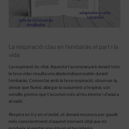
La respiració: clau en l’embaràs, el part i la
vida
La respiració és vital. Aquesta t’acompanyarà durant tota
la teva vida i resulta una aliada indispensable durant
l’embaràs. Connectar amb la teva respiració, observar-la,
deixar que flueixi, allargar-la suaument a l’expirar, són
senzills gestos que t’acosten més al teu interior i d’aquí a
al nadó.
Respira en ti y en el bebé
, et donarà recursos per gaudir
més conscientment d’aquest moment vital que es
produeix al gestar una vida en el teu interior.