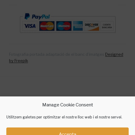
Fotografia portada adaptació de el banc d’imatges
Designed
by Freepik
©2018 Sílvia Gallego Yoga
Manage Cookie Consent
contacte @ silviagallegoyoga.cat
Utilitzem galetes per optimitzar el nostre lloc web i el nostre servei.
Accepta