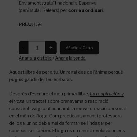
Enviament gratuït nacional a Espanya
(península i Balears) per
correu ordinari
.
PREU:
15€
Anar a la cistella
/
Anar a la tenda
Aquest llibre és per a tu. Un regal des de l’ànima perquè
puguis gaudir del teu embaràs.
Després d’escriure el meu primer llibre,
La respiración y
el yoga
, un tractat sobre pranayama o respiració
conscient, vaig continuar amb la meva formació personal
en el món de l’ioga. Com practicant, amant i professora
de ioga, un no deixa mai de formar-se i indagar per
conèixer-se i créixer. El ioga és un camí d’evolució on ens