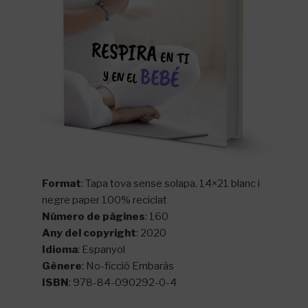
Format
: Tapa tova sense solapa. 14×21 blanc i
negre paper 100% reciclat
Número de pàgines
: 160
Any del copyright
: 2020
Idioma
: Espanyol
Gènere
: No-ficció Embaràs
ISBN
: 978-84-090292-0-4