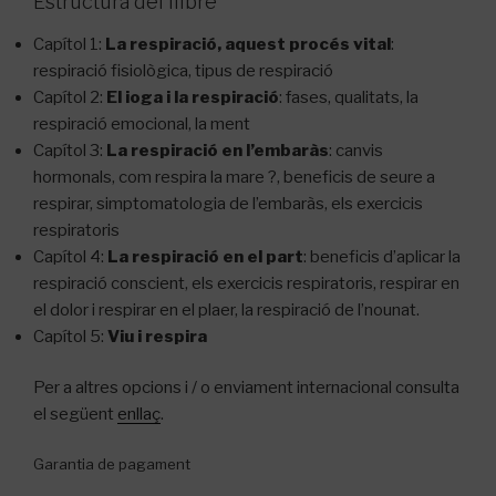
Estructura del llibre
Capítol 1:
La respiració, aquest procés vital
:
respiració fisiològica, tipus de respiració
Capítol 2:
El ioga i la respiració
: fases, qualitats, la
respiració emocional, la ment
Capítol 3:
La respiració en l’embaràs
: canvis
hormonals, com respira la mare ?, beneficis de seure a
respirar, simptomatologia de l’embaràs, els exercicis
respiratoris
Capítol 4:
La respiració en el part
: beneficis d’aplicar la
respiració conscient, els exercicis respiratoris, respirar en
el dolor i respirar en el plaer, la respiració de l’nounat.
Capítol 5:
Viu i respira
Per a altres opcions i / o enviament internacional consulta
el següent
enllaç
.
Garantia de pagament