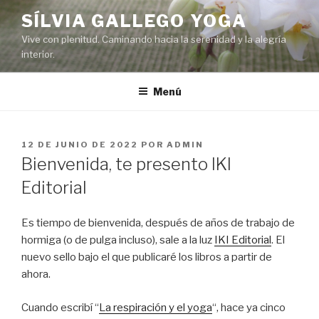
Saltar
SÍLVIA GALLEGO YOGA
al
Vive con plenitud. Caminando hacia la serenidad y la alegría
contenido
interior.
Menú
PUBLICADO
12 DE JUNIO DE 2022
POR
ADMIN
EL
Bienvenida, te presento IKI
Editorial
Es tiempo de bienvenida, después de años de trabajo de
hormiga (o de pulga incluso), sale a la luz
IKI Editorial
. El
nuevo sello bajo el que publicaré los libros a partir de
ahora.
Cuando escribí “
La respiración y el yoga
“, hace ya cinco