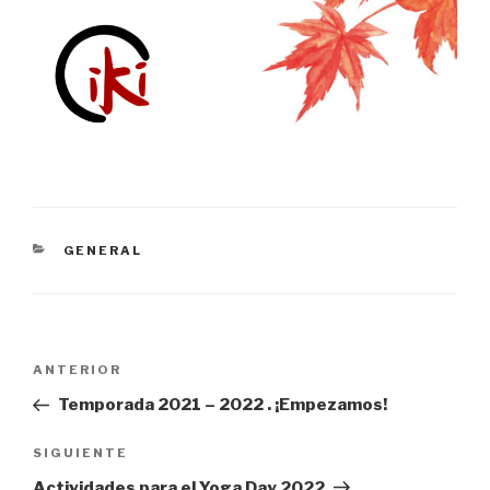
CATEGORÍAS
GENERAL
Navegación
Entrada
ANTERIOR
de
anterior:
Temporada 2021 – 2022 . ¡Empezamos!
entradas
Siguiente
SIGUIENTE
entrada
Actividades para el Yoga Day 2022