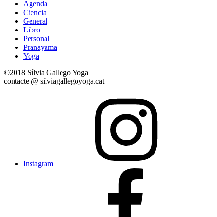
Agenda
Ciencia
General
Libro
Personal
Pranayama
Yoga
©2018 Sílvia Gallego Yoga
contacte @ silviagallegoyoga.cat
Instagram