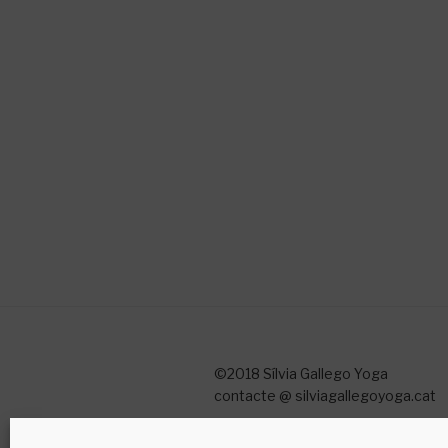
©2018 Sílvia Gallego Yoga
contacte @ silviagallegoyoga.cat