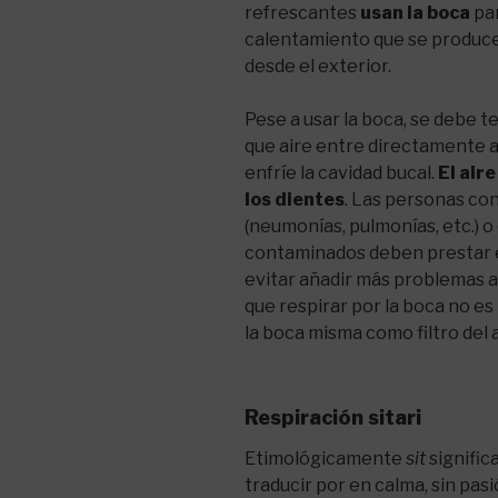
refrescantes
usan la boca
par
calentamiento que se produce e
desde el exterior.
Pese a usar la boca, se debe t
que aire entre directamente a 
enfríe la cavidad bucal.
El aire
los dientes
. Las personas co
(neumonías, pulmonías, etc.) 
contaminados deben prestar e
evitar añadir más problemas a
que respirar por la boca no es 
la boca misma como filtro del a
Respiración sitari
Etimológicamente
sit
signific
traducir por en calma, sin pas