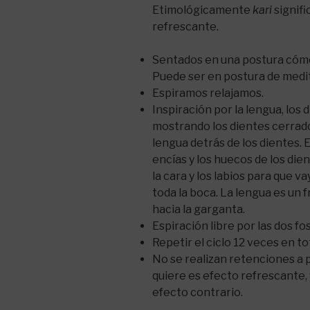
Etimológicamente
kari
signifi
refrescante.
Sentados en una postura cómod
Puede ser en postura de medita
Espiramos relajamos.
Inspiración por la lengua, los 
mostrando los dientes cerrado
lengua detrás de los dientes. E
encías y los huecos de los di
la cara y los labios para que v
toda la boca. La lengua es un 
hacia la garganta.
Espiración libre por las dos fo
Repetir el ciclo 12 veces en tot
No se realizan retenciones a p
quiere es efecto refrescante,
efecto contrario.