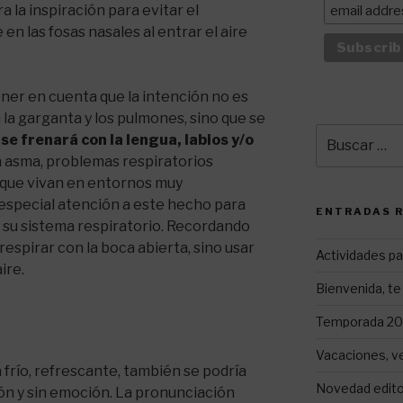
a la inspiración para evitar el
n las fosas nasales al entrar el aire
ener en cuenta que la intención no es
la garganta y los pulmones, sino que se
Buscar
 se frenará con la lengua, labios y/o
por:
n asma, problemas respiratorios
o que vivan en entornos muy
special atención a este hecho para
ENTRADAS 
 su sistema respiratorio. Recordando
respirar con la boca abierta, sino usar
Actividades pa
ire.
Bienvenida, te 
Temporada 202
Vacaciones, v
a frío, refrescante, también se podría
Novedad editor
ión y sin emoción. La pronunciación