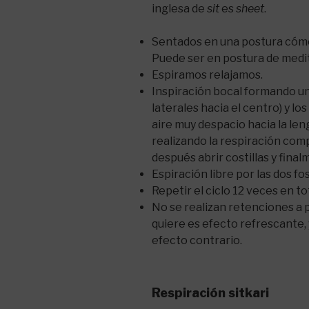
inglesa de
sit
es
sheet
.
Sentados en una postura cómod
Puede ser en postura de medita
Espiramos relajamos.
Inspiración bocal formando un
laterales hacia el centro) y lo
aire muy despacio hacia la leng
realizando la respiración comp
después abrir costillas y finalm
Espiración libre por las dos fo
Repetir el ciclo 12 veces en tot
No se realizan retenciones a p
quiere es efecto refrescante,
efecto contrario.
Respiración sitkari