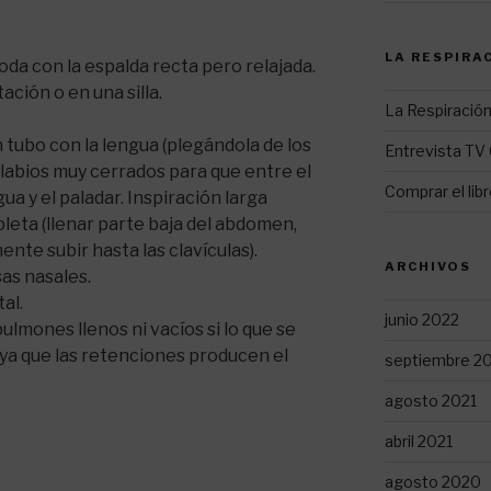
LA RESPIRA
a con la espalda recta pero relajada.
ción o en una silla.
La Respiración
 tubo con la lengua (plegándola de los
Entrevista TV 
s labios muy cerrados para que entre el
Comprar el lib
ua y el paladar. Inspiración larga
leta (llenar parte baja del abdomen,
ente subir hasta las clavículas).
ARCHIVOS
sas nasales.
al.
junio 2022
ulmones llenos ni vacíos si lo que se
 ya que las retenciones producen el
septiembre 2
agosto 2021
abril 2021
agosto 2020