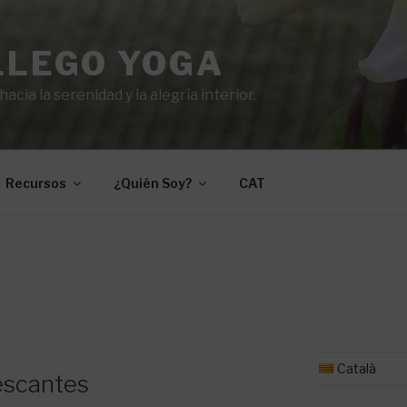
LLEGO YOGA
cia la serenidad y la alegría interior.
Recursos
¿Quién Soy?
CAT
Català
escantes