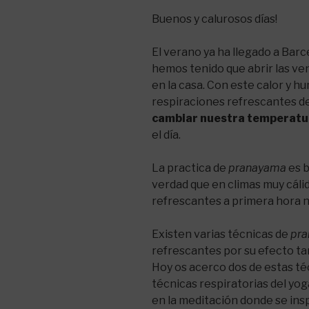
Buenos y calurosos días!
El verano ya ha llegado a Barc
hemos tenido que abrir las ve
en la casa. Con este calor y 
respiraciones refrescantes d
cambiar nuestra temperatu
el día.
La practica de
pranayama
es b
verdad que en climas muy cálid
refrescantes a primera hora n
Existen varias técnicas de
pr
refrescantes por su efecto ta
Hoy os acerco dos de estas téc
técnicas respiratorias del yog
en la meditación donde se inspi