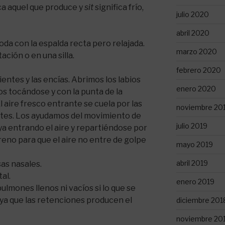
ca aquel que produce y
sit
significa frío,
julio 2020
abril 2020
a con la espalda recta pero relajada.
marzo 2020
ción o en una silla.
febrero 2020
dientes y las encías. Abrimos los labios
enero 2020
s tocándose y con la punta de la
l aire fresco entrante se cuela por las
noviembre 20
entes. Los ayudamos del movimiento de
julio 2019
aya entrando el aire y repartiéndose por
freno para que el aire no entre de golpe
mayo 2019
abril 2019
sas nasales.
al.
enero 2019
ulmones llenos ni vacíos si lo que se
 ya que las retenciones producen el
diciembre 201
noviembre 20