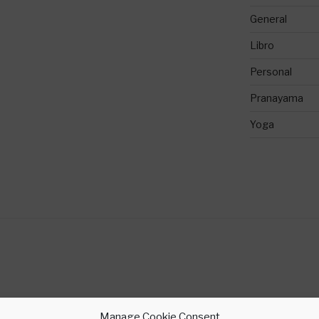
General
Libro
Personal
Pranayama
Yoga
Manage Cookie Consent