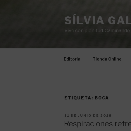
Saltar
al
SÍLVIA GA
contenido
Vive con plenitud. Caminando ha
Editorial
Tienda Online
ETIQUETA:
BOCA
PUBLICADO
11 DE JUNIO DE 2018
EL
Respiraciones refr