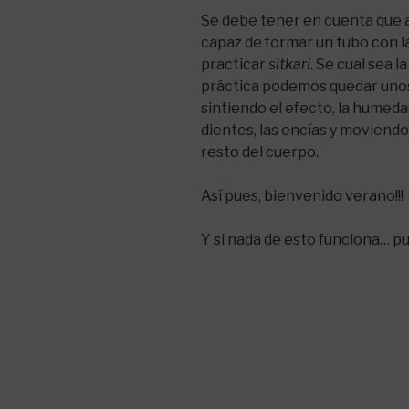
Se debe tener en cuenta que
capaz de formar un tubo con l
practicar
sitkari
. Se cual sea 
práctica podemos quedar unos
sintiendo el efecto, la humeda
dientes, las encías y moviend
resto del cuerpo.
Así pues, bienvenido verano!!!
Y si nada de esto funciona… p