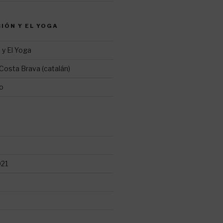
CIÓN Y EL YOGA
 y El Yoga
Costa Brava (catalán)
ro
021