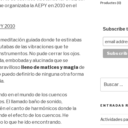
Productes (
0
)
e organizaba la AEPY en 2010 en el
PY 2010
Subscribe t
a meditación guiada donde te estirabas
rutabas de las vibraciones que te
nstrumentos. No pude cerrar los ojos.
a, embobada y alucinada que se
aravilloso
lleno de matices y magia
de
 puedo definirlo de ninguna otra forma
Buscar
a.
por:
ndo en el mundo de los cuencos
s. El llamado baño de sonido,
ENTRADAS 
én el canto de harmónicos donde la
nde el efecto de los cuencos. He
Actividades pa
odo lo que he ido encontrando.