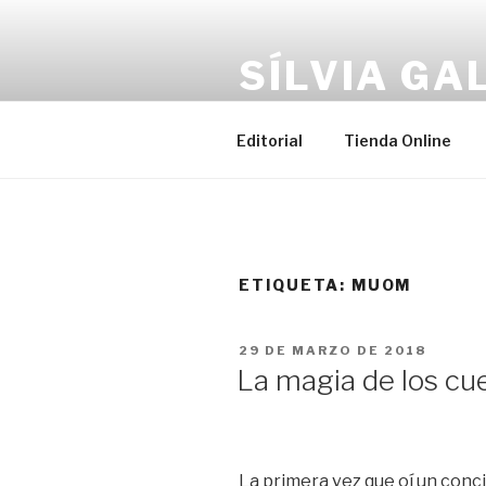
Saltar
al
SÍLVIA GA
contenido
Vive con plenitud. Caminando ha
Editorial
Tienda Online
ETIQUETA:
MUOM
PUBLICADO
29 DE MARZO DE 2018
EL
La magia de los cu
La primera vez que oí un conci