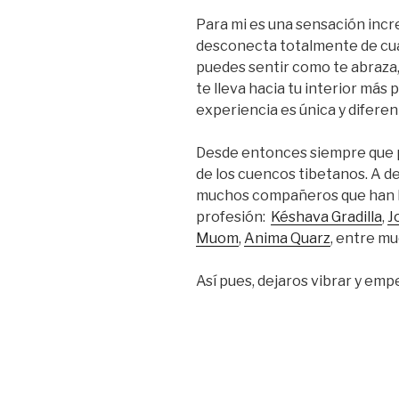
Para mi es una sensación incre
desconecta totalmente de cu
puedes sentir como te abraza,
te lleva hacia tu interior más 
experiencia es única y diferen
Desde entonces siempre que pu
de los cuencos tibetanos. A d
muchos compañeros que han he
profesión:
Késhava Gradilla
,
J
Muom
,
Anima Quarz
, entre mu
Así pues, dejaros vibrar y em