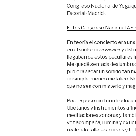
Congreso Nacional de Yoga qu
Escorial (Madrid).
Fotos Congreso Nacional AE
En teoría el concierto era un
en el suelo en
savasana
y disf
llegaban de estos peculiares i
Me quedé sentada deslumbrad
pudiera sacar un sonido tan m
un simple cuenco metálico. No
que no sea con misterio y magi
Poco a poco me fui introducie
tibetanos y instrumentos afine
meditaciones sonoras y tambi
voz acompaña, ilumina y extie
realizado talleres, cursos y t