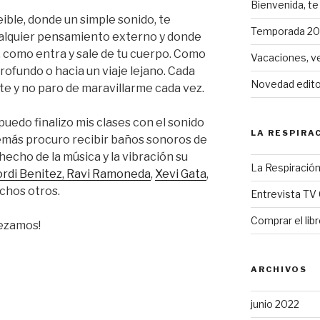
Bienvenida, te 
ible, donde un simple sonido, te
Temporada 202
alquier pensamiento externo y donde
 como entra y sale de tu cuerpo. Como
Vacaciones, v
profundo o hacia un viaje lejano. Cada
Novedad editor
te y no paro de maravillarme cada vez.
edo finalizo mis clases con el sonido
LA RESPIRA
emás procuro recibir baños sonoros de
cho de la música y la vibración su
La Respiración
ordi Benitez,
Ravi Ramoneda
,
Xevi Gata
,
chos otros.
Entrevista TV 
Comprar el lib
pezamos!
ARCHIVOS
junio 2022