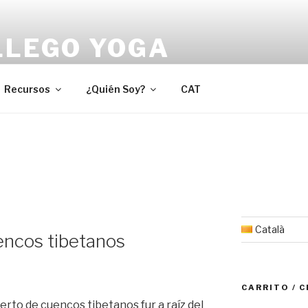
LLEGO YOGA
cia la serenidad y la alegría interior.
Recursos
¿Quién Soy?
CAT
Català
encos tibetanos
CARRITO / 
erto de cuencos tibetanos fur a raíz del