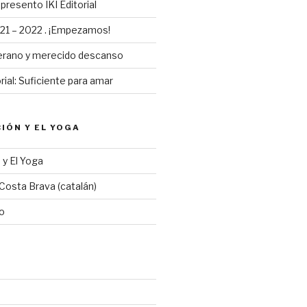
presento IKI Editorial
1 – 2022 . ¡Empezamos!
erano y merecido descanso
ial: Suficiente para amar
CIÓN Y EL YOGA
 y El Yoga
Costa Brava (catalán)
ro