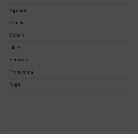
Agenda
Ciencia
General
Libro
Personal
Pranayama
Yoga
©2018 Sílvia Gallego Yoga