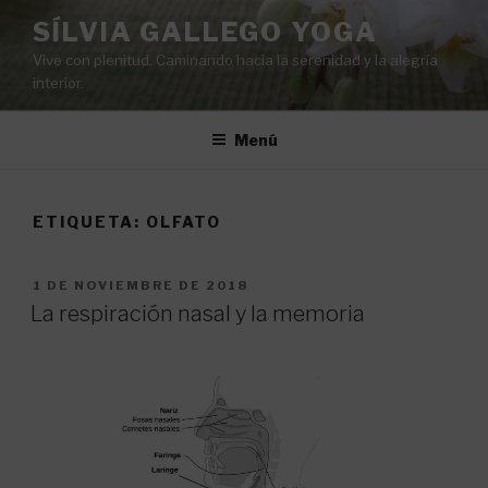
Saltar
SÍLVIA GALLEGO YOGA
al
Vive con plenitud. Caminando hacia la serenidad y la alegría
contenido
interior.
Menú
ETIQUETA:
OLFATO
PUBLICADO
1 DE NOVIEMBRE DE 2018
EL
La respiración nasal y la memoria