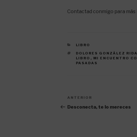
Contactad conmigo para más 
CATEGORÍAS
LIBRO
ETIQUETAS
DOLORES GONZÁLEZ RID
LIBRO
,
MI ENCUENTRO CO
PASADAS
Navegación
Entrada
ANTERIOR
de
anterior:
Desconecta, te lo mereces
entradas