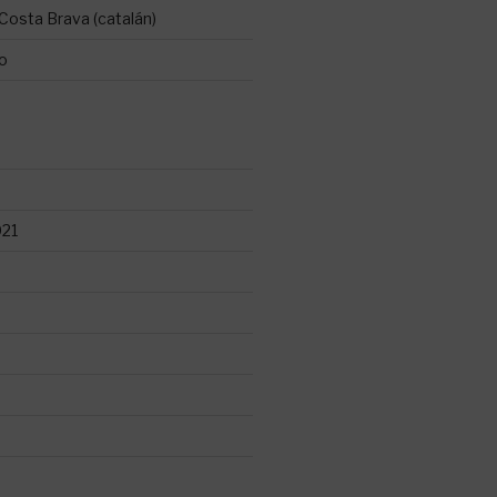
Costa Brava (catalán)
ro
021