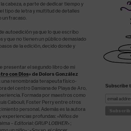
la cabeza, a parte de dedicar tiempo y
el tipo de letra y multitud de detalles
o un fracaso.
de autoedición ya que lo que escribo
os y que no tienen un público demasiado
pasos de la edición, decido donde y
e presentar el segundo libro de mi
tro con Dios
» de Dolors González
es una renombrada terapeuta físico-
Subscribe t
ora del centro Damiana de Playa de Aro,
periencia. Formada por maestros como
Luis Cabouli, Foster Perry entre otros
cimiento personal. Además es la autora
 y experiencias profundas: «
Niños de
l alma – Editorial: GRUP LOBHER
» ;
omo un niño
» ; «
Soy yo, el cáncer