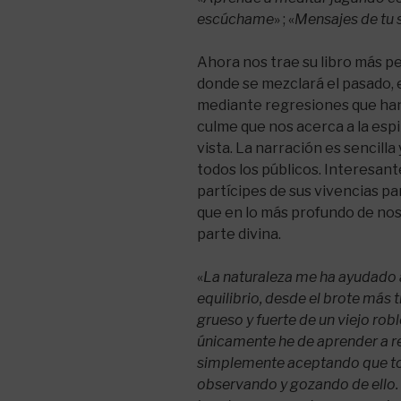
escúchame
» ; «
Mensajes de tu s
Ahora nos trae su libro más pe
donde se mezclará el pasado, e
mediante regresiones que han
culme que nos acerca a la esp
vista. La narración es sencilla
todos los públicos. Interesant
partícipes de sus vivencias p
que en lo más profundo de no
parte divina.
«
La naturaleza me ha ayudado
equilibrio, desde el brote más 
grueso y fuerte de un viejo robl
únicamente he de aprender a r
simplemente aceptando que tod
observando y gozando de ello. 