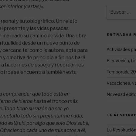
er interior (cartas)
«.
Buscar
por:
rsonal y autobiográfico. Un relato
l presente y las vidas pasadas
ENTRADAS 
 marcado su camino de vida. Una obra
iritualidad desde un nuevo punto de
Actividades pa
 y cercana tal como la autora, apta para
e y emotiva de principio a fin nos hará
Bienvenida, te 
ara hacernos de espejo y recordarnos
Temporada 202
sotros se encuentra también esta
Vacaciones, v
 a comprender que todo está en
Novedad editor
tierno de hierba hasta el tronco más
e. Todo tiene su razón de ser, yo
LA RESPIRA
espetarlo todo sin preguntarme nada,
o está ahí por algo que solo Dios sabe,
La Respiración
Ofreciendo cada uno de mis actos a él,