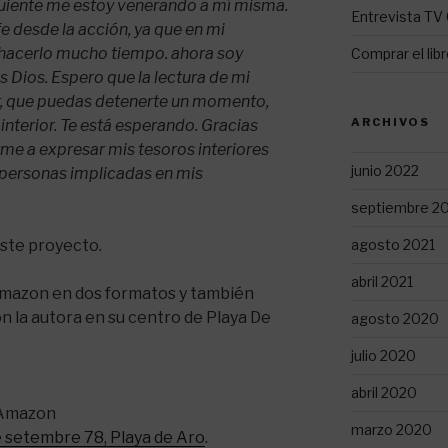
guiente me estoy venerando a mí misma.
Entrevista TV 
e desde la acción, ya que en mi
hacerlo mucho tiempo. ahora soy
Comprar el lib
Dios. Espero que la lectura de mi
ar, que puedas detenerte un momento,
ARCHIVOS
s interior. Te está esperando. Gracias
arme a expresar mis tesoros interiores
junio 2022
 personas implicadas en mis
septiembre 2
agosto 2021
este proyecto.
abril 2021
 Amazon en dos formatos y también
 la autora en su centro de Playa De
agosto 2020
julio 2020
abril 2020
Amazon
marzo 2020
e setembre 78, Playa de Aro
.