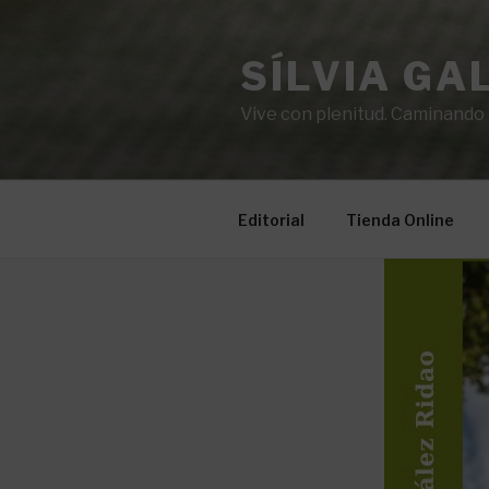
Saltar
al
SÍLVIA GA
contenido
Vive con plenitud. Caminando ha
Editorial
Tienda Online