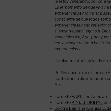
le estoy venerando, por consi
Es el momento de que viva mi f
experiencia de monja no pude 
consciente de que todos somos 
experiencia te haga reflexion
silenciarte para llegar a tu Dio
especiales a ti, Arial por ayud
con el mayor respeto hacia las
experiencias.
»
Un placer estar implicada en 
Podéis encontrar el libro en
contactando directamente con
Aro.
Formato
PAPEL
en Amazon
Formato
KINDLE
DIGITAL
en 
Centre Damiana
Avenida 11 d