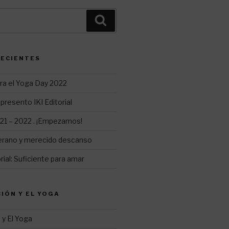
Buscar
RECIENTES
ra el Yoga Day 2022
presento IKI Editorial
1 – 2022 . ¡Empezamos!
erano y merecido descanso
ial: Suficiente para amar
CIÓN Y EL YOGA
 y El Yoga