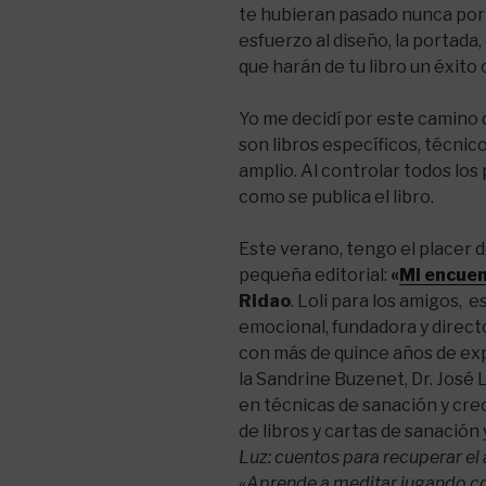
te hubieran pasado nunca por 
esfuerzo al diseño, la portada, 
que harán de tu libro un éxito 
Yo me decidí por este camino 
son libros específicos, técnic
amplio. Al controlar todos los 
como se publica el libro.
Este verano, tengo el placer d
pequeña editorial:
«
Mi encuen
Ridao
. Loli para los amigos, 
emocional, fundadora y direct
con más de quince años de ex
la Sandrine Buzenet, Dr. José 
en técnicas de sanación y cre
de libros y cartas de sanación
Luz: cuentos para recuperar e
«
Aprende a meditar jugando c