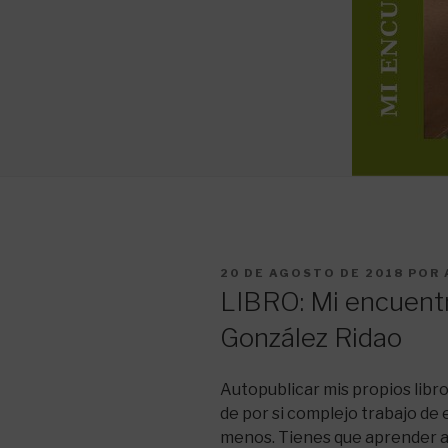
PUBLICADO
20 DE AGOSTO DE 2018
POR
EL
LIBRO: Mi encuentr
González Ridao
Autopublicar mis propios libro
de por si complejo trabajo de e
menos. Tienes que aprender a