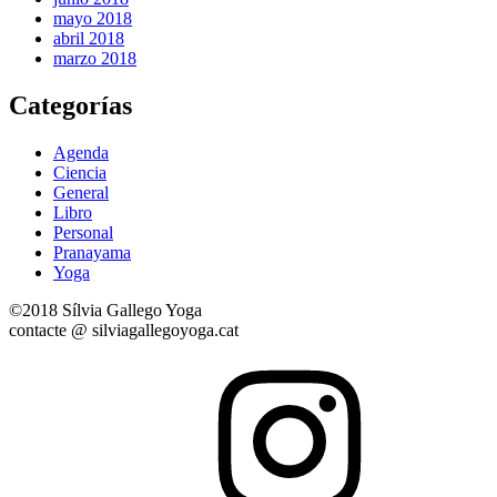
mayo 2018
abril 2018
marzo 2018
Categorías
Agenda
Ciencia
General
Libro
Personal
Pranayama
Yoga
©2018 Sílvia Gallego Yoga
contacte @ silviagallegoyoga.cat