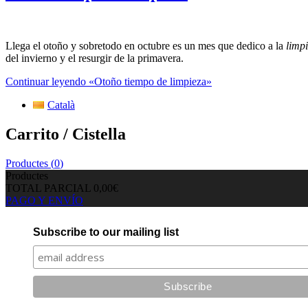
Llega el otoño y sobretodo en octubre es un mes que dedico a la
limpi
del invierno y el resurgir de la primavera.
Continuar leyendo
«Otoño tiempo de limpieza»
Català
Carrito / Cistella
Productes (
0
)
Productes
TOTAL PARCIAL
0,00€
PAGO Y ENVÍO
Subscribe to our mailing list