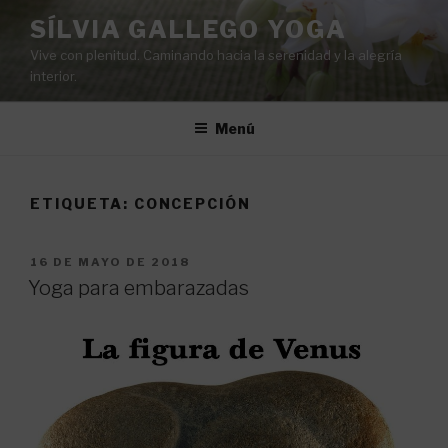
Saltar
SÍLVIA GALLEGO YOGA
al
Vive con plenitud. Caminando hacia la serenidad y la alegría
contenido
interior.
Menú
ETIQUETA:
CONCEPCIÓN
PUBLICADO
16 DE MAYO DE 2018
EL
Yoga para embarazadas