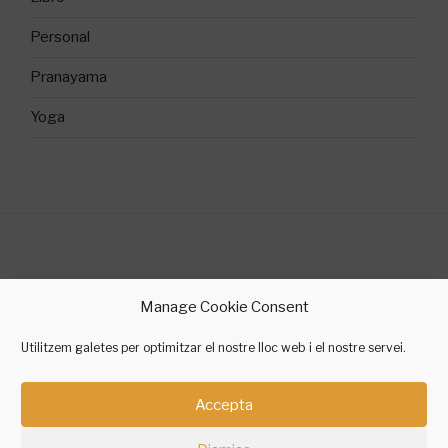
Personal
Pranayama
Yoga
©2018 Sílvia Gallego Yoga
Manage Cookie Consent
contacte @ silviagallegoyoga.cat
Utilitzem galetes per optimitzar el nostre lloc web i el nostre servei.
Accepta
Instagram
Facebook
Twitter
Telegram
Amazon