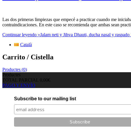
Las dos primeras limpiezas que empecé a practicar cuando me iniciaba
contraindicaciones. En este caso se recomienda que ambas sean practi
Continuar leyendo
«Jalam neti y Jihva Dhauti, ducha nasal y raspado
Català
Carrito / Cistella
Productes (
0
)
Productes
TOTAL PARCIAL
0,00€
PAGO Y ENVÍO
Subscribe to our mailing list