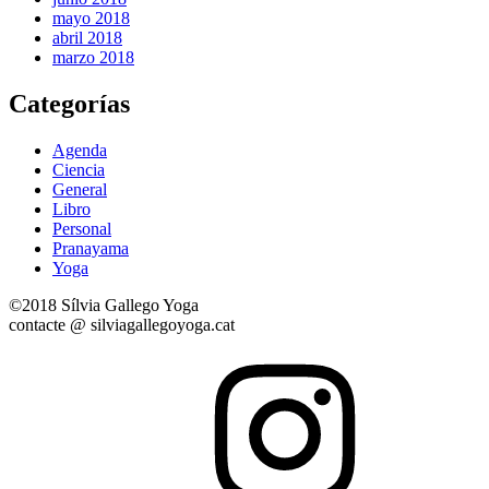
mayo 2018
abril 2018
marzo 2018
Categorías
Agenda
Ciencia
General
Libro
Personal
Pranayama
Yoga
©2018 Sílvia Gallego Yoga
contacte @ silviagallegoyoga.cat