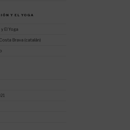
CIÓN Y EL YOGA
 y El Yoga
Costa Brava (catalán)
ro
021