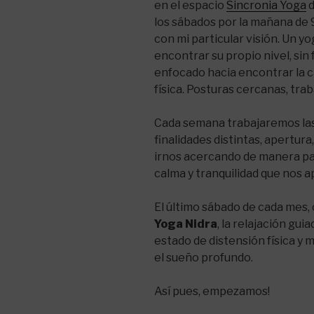
en el espacio
Sincronia Yoga
d
los sábados por la mañana de 
con mi particular visión. Un y
encontrar su propio nivel, sin
enfocado hacia encontrar la c
física. Posturas cercanas, tra
Cada semana trabajaremos las 
finalidades distintas, apertura, 
irnos acercando de manera pa
calma y tranquilidad que nos a
El último sábado de cada mes,
Yoga Nidra
, la relajación gui
estado de distensión física y m
el sueño profundo.
Así pues, empezamos!