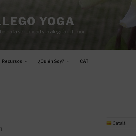
LLEGO YOGA
cia la serenidad y la alegría interior.
Recursos
¿Quién Soy?
CAT
Català
n