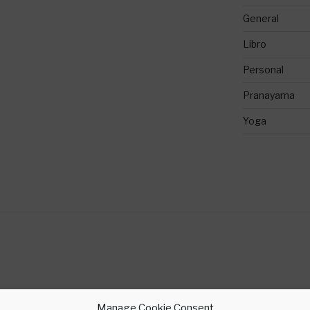
General
Libro
Personal
Pranayama
Yoga
Manage Cookie Consent