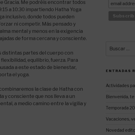
e Gracia. Me podréis encontrar todos
9:15 a 10:30 impartiendo Hatha Yoga
oga inclusivo, donde todos pueden
 forzar ni competir. Más pensado y
alma mental y menos en la exigencia
bajadas de forma cercana y consciente.
Buscar
por:
distintas partes del cuerpo con
flexibilidad, equilibrio, fuerza. Para
usada a este estado de bienestar,
ENTRADAS 
porta el yoga.
Actividades pa
 combinaremos la clase de Hatha con
ada y consciente que nos lleva a un
Bienvenida, te 
ental, a medio camino entre la vigilia y
Temporada 202
Vacaciones, v
Novedad editor