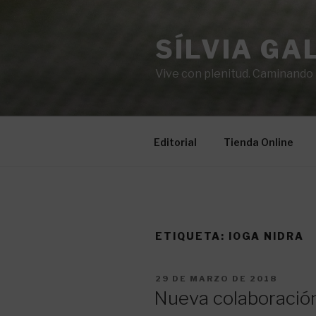
Saltar
al
SÍLVIA GA
contenido
Vive con plenitud. Caminando ha
Editorial
Tienda Online
ETIQUETA:
IOGA NIDRA
PUBLICADO
29 DE MARZO DE 2018
EL
Nueva colaboració