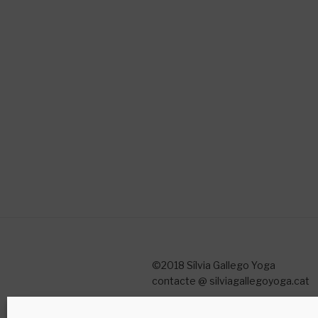
©2018 Sílvia Gallego Yoga
contacte @ silviagallegoyoga.cat