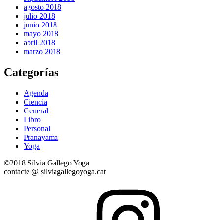
agosto 2018
julio 2018
junio 2018
mayo 2018
abril 2018
marzo 2018
Categorías
Agenda
Ciencia
General
Libro
Personal
Pranayama
Yoga
©2018 Sílvia Gallego Yoga
contacte @ silviagallegoyoga.cat