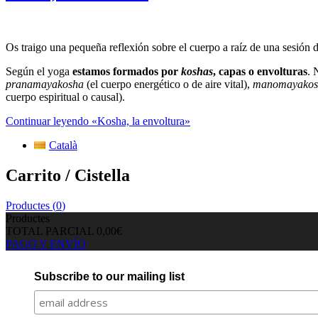
Os traigo una pequeña reflexión sobre el cuerpo a raíz de una sesión 
Según el yoga
estamos formados por
koshas
, capas o envolturas
. 
pranamayakosha
(el cuerpo energético o de aire vital),
manomayakos
cuerpo espiritual o causal).
Continuar leyendo
«Kosha, la envoltura»
Català
Carrito / Cistella
Productes (
0
)
Productes
TOTAL PARCIAL
0,00€
PAGO Y ENVÍO
Subscribe to our mailing list