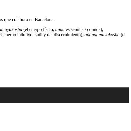
ros que colaboro en Barcelona.
amayakosha
(el cuerpo físico,
anna
es semilla / comida),
el cuerpo intiutivo, sutil y del discernimiento),
anandamayakosha
(el