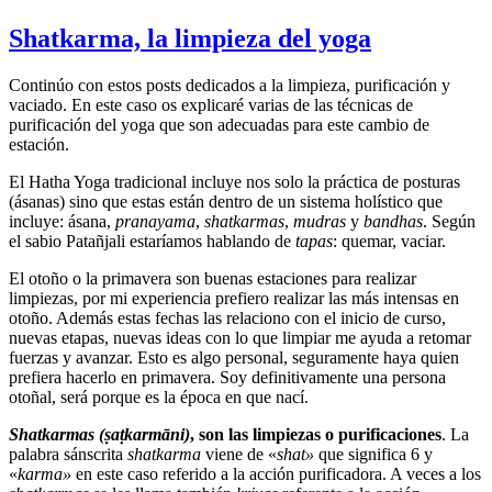
Shatkarma, la limpieza del yoga
Continúo con estos posts dedicados a la limpieza, purificación y
vaciado. En este caso os explicaré varias de las técnicas de
purificación del yoga que son adecuadas para este cambio de
estación.
El Hatha Yoga tradicional incluye nos solo la práctica de posturas
(ásanas) sino que estas están dentro de un sistema holístico que
incluye: ásana,
pranayama
,
shatkarmas
,
mudras
y
bandhas
. Según
el sabio Patañjali estaríamos hablando de
tapas
: quemar, vaciar.
El otoño o la primavera son buenas estaciones para realizar
limpiezas, por mi experiencia prefiero realizar las más intensas en
otoño. Además estas fechas las relaciono con el inicio de curso,
nuevas etapas, nuevas ideas con lo que limpiar me ayuda a retomar
fuerzas y avanzar. Esto es algo personal, seguramente haya quien
prefiera hacerlo en primavera. Soy definitivamente una persona
otoñal, será porque es la época en que nací.
Shatkarmas (
ṣaṭkarmāni
)
, son las limpiezas o purificaciones
. La
palabra sánscrita
shatkarma
viene de «
shat»
que significa 6 y
«
karma»
en este caso referido a la acción purificadora. A veces a los