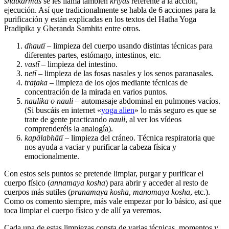
shatkarmas
se les llama también
kriyas
referente a la acción,
ejecución. Así que tradicionalmente se habla de 6 acciones para la
purificación y están explicadas en los textos del Hatha Yoga
Pradipika y Gheranda Samhita entre otros.
dhautī –
limpieza del cuerpo usando distintas técnicas para
diferentes partes, estómago, intestinos, etc.
vastī –
limpieza del intestino.
netī –
limpieza de las fo
sas nasales y los senos paranasales.
trāṭaka –
limpie
za de los ojos mediante técnicas de
concentración de la mirada en varios puntos.
naulika o nauli –
au
tomasaje
abdominal en pulmones vacíos.
(Si buscáis en internet «
yoga alien
» lo más seguro es que se
trate de gente practicando
nauli
, al ver los vídeos
comprenderéis la analogía).
kapālabhātī –
limpieza d
el cráneo. Técnica respiratoria que
nos ayuda a vaciar y purificar la cabeza física y
emocionalmente.
Con estos seis puntos se pretende limpiar, purgar y purificar el
cuerpo físico (
annamaya kosha
) para abrir y acceder al resto de
cuerpos más sutiles (
pranamaya kosha
,
manomaya kosha
, etc.).
Como os comento siempre, más vale empezar por lo básico, así que
toca limpiar el cuerpo físico y de allí ya veremos.
Cada una de estas limpiezas consta de varias técnicas, momentos y