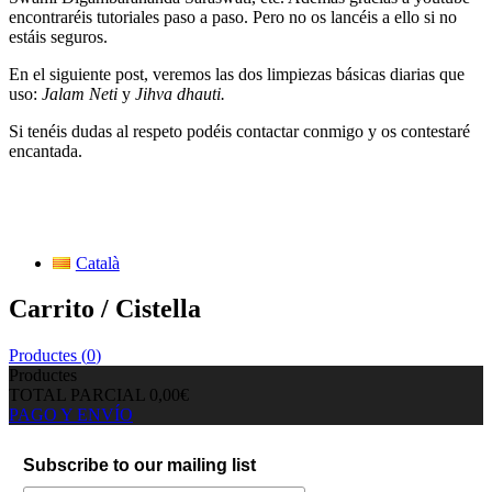
encontraréis tutoriales paso a paso. Pero no os lancéis a ello si no
estáis seguros.
En el siguiente post, veremos las dos limpiezas básicas diarias que
uso:
Jalam Neti
y
Jihva dhauti.
Si tenéis dudas al respeto podéis contactar conmigo y os contestaré
encantada.
Català
Carrito / Cistella
Productes (
0
)
Productes
TOTAL PARCIAL
0,00€
PAGO Y ENVÍO
Subscribe to our mailing list