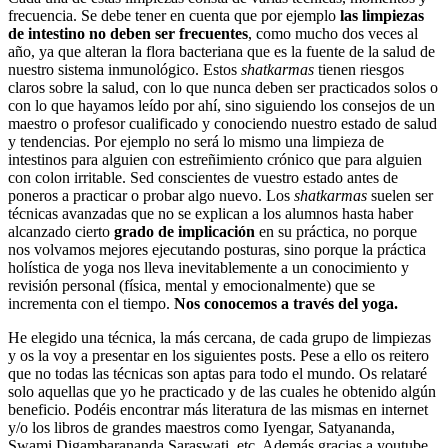
frecuencia. Se debe tener en cuenta que por ejemplo
las limpiezas
de intestino no deben ser frecuentes
, como mucho dos veces al
año, ya que alteran la flora bacteriana que es la fuente de la salud de
nuestro sistema inmunológico. Estos
shatkarmas
tienen riesgos
claros sobre la salud, con lo que nunca deben ser practicados solos o
con lo que hayamos leído por ahí, sino siguiendo los consejos de un
maestro o profesor cualificado y conociendo nuestro estado de salud
y tendencias. Por ejemplo no será lo mismo una limpieza de
intestinos para alguien con estreñimiento crónico que para alguien
con colon irritable. Sed conscientes de vuestro estado antes de
poneros a practicar o probar algo nuevo. Los
shatkarmas
suelen ser
técnicas avanzadas que no se explican a los alumnos hasta haber
alcanzado cierto
grado de implicación
en su práctica, no porque
nos volvamos mejores ejecutando posturas, sino porque la práctica
holística de yoga nos lleva inevitablemente a un conocimiento y
revisión personal (física, mental y emocionalmente) que se
incrementa con el tiempo.
Nos conocemos a través del yoga.
He elegido una técnica, la más cercana, de cada grupo de limpiezas
y os la voy a presentar en los siguientes posts. Pese a ello os reitero
que no todas las técnicas son aptas para todo el mundo. Os relataré
solo aquellas que yo he practicado y de las cuales he obtenido algún
beneficio. Podéis encontrar más literatura de las mismas en internet
y/o los libros de grandes maestros como Iyengar, Satyananda,
Swami Digambarananda Saraswati, etc. Además gracias a youtube