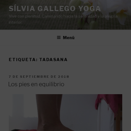
Saltar
SÍLVIA GALLEGO YOGA
al
Vive con plenitud. Caminando hacia la serenidad y la alegría
contenido
interior.
Menú
ETIQUETA:
TADASANA
PUBLICADO
7 DE SEPTIEMBRE DE 2018
EL
Los pies en equilibrio