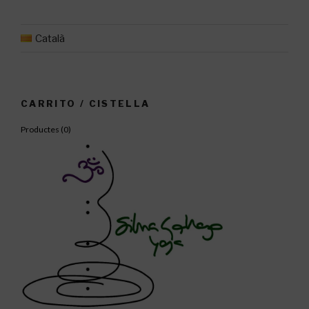
en
equilibrio»
Català
CARRITO / CISTELLA
Productes (
0
)