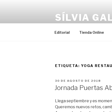
Saltar
al
SÍLVIA GA
contenido
Vive con plenitud. Caminando ha
Editorial
Tienda Online
ETIQUETA:
YOGA RESTA
PUBLICADO
30 DE AGOSTO DE 2018
EL
Jornada Puertas Abi
Llega septiembre y es momento
Queremos nuevos retos, camb