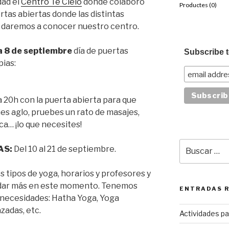
ad el
Centro Te Cielo
donde colaboro
Productes (
0
)
tas abiertas donde las distintas
s daremos a conocer nuestro centro.
a 8 de septiembre
día de puertas
Subscribe t
pias:
a 20h con la puerta abierta para que
es aglo, pruebes un rato de masajes,
a… ¡lo que necesites!
Buscar
AS:
Del 10 al 21 de septiembre.
por:
 tipos de yoga, horarios y profesores y
yudar más en este momento. Tenemos
ENTRADAS 
y necesidades: Hatha Yoga, Yoga
zadas, etc.
Actividades pa