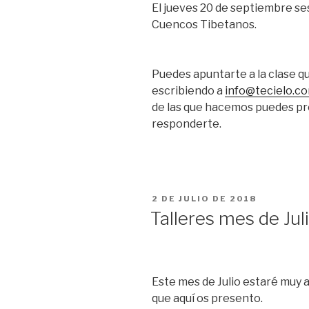
El jueves 20 de septiembre se
Cuencos Tibetanos.
Puedes apuntarte a la clase qu
escribiendo a
info@tecielo.c
de las que hacemos puedes p
responderte.
PUBLICADO
2 DE JULIO DE 2018
EL
Talleres mes de Jul
Este
mes de Julio
estaré
muy a
que aquí
os presento
.