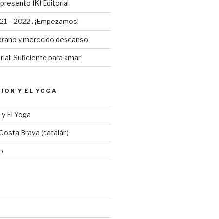
presento IKI Editorial
1 – 2022 . ¡Empezamos!
erano y merecido descanso
ial: Suficiente para amar
CIÓN Y EL YOGA
 y El Yoga
Costa Brava (catalán)
ro