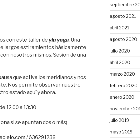
septiembre 2
agosto 2021
abril 2021
agosto 2020
os con este taller de
yin yoga
. Una
 de largos estiramientos básicamente
julio 2020
 con nosotros mismos. Sesión de una
abril 2020
marzo 2020
pausa que activa los meridianos y nos
nte. Nos permite observar
nuestro
febrero 2020
tro estado aquí y ahora.
enero 2020
 de 12:00
a 13:30
noviembre 20
julio 2019
sona si se apuntan
dos o
más)
mayo 2019
ecielo.com
/
636291238