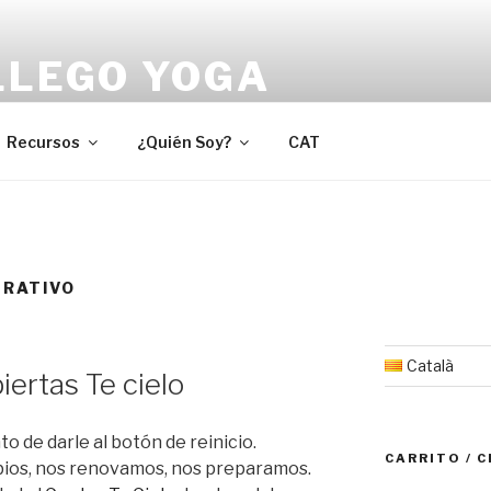
LLEGO YOGA
cia la serenidad y la alegría interior.
Recursos
¿Quién Soy?
CAT
URATIVO
Català
ertas Te cielo
 de darle al botón de reinicio.
CARRITO / 
ios, nos renovamos, nos preparamos.