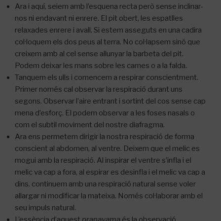
Ara i aquí, seiem amb l’esquena recta però sense inclinar-
nos ni endavant ni enrere. El pit obert, les espatlles
relaxades enrere i avall. Si estem asseguts en una cadira
col·loquem els dos peus al terra. No col·lapsem sinó que
creixem amb al cel sense allunyar la barbeta del pit.
Podem deixar les mans sobre les cames o a la falda.
Tanquem els ulls i comencem a respirar conscientment.
Primer només cal observar la respiració durant uns
segons. Observar l’aire entrant i sortint del cos sense cap
mena d’esforç. El podem observar a les foses nasals o
com el subtil moviment del nostre diafragma.
Ara ens permetem dirigir la nostra respiració de forma
conscient al abdomen, al ventre. Deixem que el melic es
mogui amb la respiració. Al inspirar el ventre s’infla i el
melic va cap a fora, al espirar es desinfla i el melic va cap a
dins. continuem amb una respiració natural sense voler
allargar ni modificar la mateixa. Només col·laborar amb el
seu impuls natural.
L’essència d’aquest
pranayama
és la observació