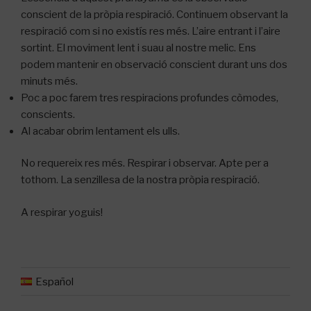
conscient de la pròpia respiració. Continuem observant la
respiració com si no existís res més. L’aire entrant i l’aire
sortint. El moviment lent i suau al nostre melic. Ens
podem mantenir en observació conscient durant uns dos
minuts més.
Poc a poc farem tres respiracions profundes còmodes,
conscients.
Al acabar obrim lentament els ulls.
No requereix res més. Respirar i observar. Apte per a
tothom. La senzillesa de la nostra pròpia respiració.
A respirar yoguis!
Español