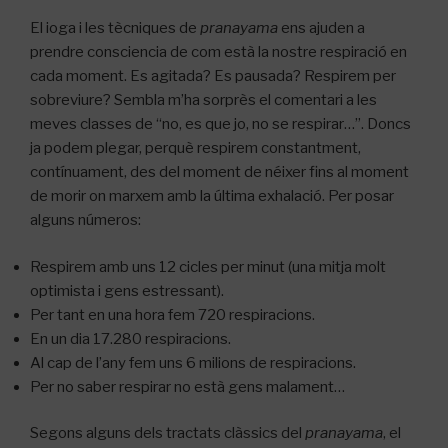
El ioga i les tècniques de
pranayama
ens ajuden a
prendre consciencia de com està la nostre respiració en
cada moment. Es agitada? Es pausada? Respirem per
sobreviure? Sembla m’ha sorprès el comentari a les
meves classes de “no, es que jo, no se respirar…”. Doncs
ja podem plegar, perquè respirem constantment,
contínuament, des del moment de néixer fins al moment
de morir on marxem amb la última exhalació. Per posar
alguns números:
Respirem amb uns 12 cicles per minut (una mitja molt
optimista i gens estressant).
Per tant en una hora fem 720 respiracions.
En un dia 17.280 respiracions.
Al cap de l’any fem uns 6 milions de respiracions.
Per no saber respirar no està gens malament…
Segons alguns dels tractats clàssics del
pranayama
, el