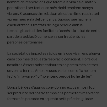
nombre de respiracions que farem a la vida és el mateix
per tothom i per tant quan més ràpid respirem menys
viurem. Si aconseguim rebaixar el nostre ritme respiratori
viurem més enllà del cent anys. Suposo que hauríem
d’actualitzar els tractats de ioga perquè amb la
tecnologia actual i les facilitats d’accés a la salud de certa
part de la població comencen a ser freqüents les
persones centenàries.
La societat de impactes ràpids en la que vivim ens allunya
cada cop més d’aquesta respiració conscient. Ho fa que
nosaltres éssers sobreestimulats no parem més de tres
segons a fer res. Amb excuses varies com o “ja ho hem
fet” o “m’avorreix” o “no entenc perquè ho he de fer”.
Doncs bé, des d’aquí us convido a no excusar-nos i tot i
ser producte del nostre temps ens permetem respirar de
forma més pausada en aquesta petit pràctica guiada: