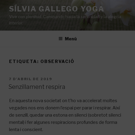
Vés
SÍLVIA GALLEGO YOGA
al
Vive con plenitud. Caminando hacia la serenidad y la alegría
contingut
interior.
Menú
ETIQUETA:
OBSERVACIÓ
PUBLICAT
7 D'ABRIL DE 2019
A
Senzillament respira
En aquesta nova societat on t’ho va accelerat moltes
vegades nos ens donem l’espai per parar i respirar. Així
de senzill, quedar una estona en silenci (sobretot silenci
mental) i fer algunes respiracions profundes de forma
lenta i conscient.