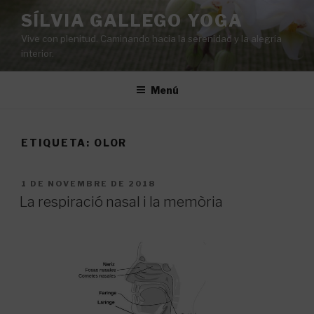
Vés
SÍLVIA GALLEGO YOGA
al
Vive con plenitud. Caminando hacia la serenidad y la alegría
contingut
interior.
Menú
ETIQUETA:
OLOR
PUBLICAT
1 DE NOVEMBRE DE 2018
A
La respiració nasal i la memòria