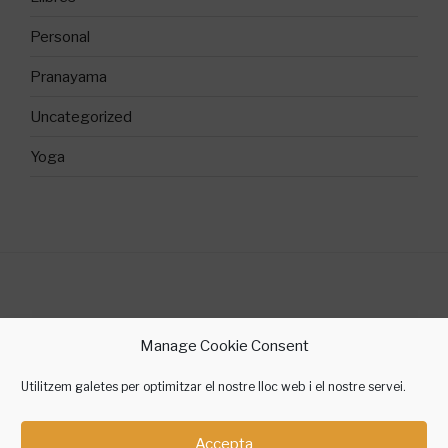
Personal
Pranayama
Uncategorized
Yoga
©2018 Sílvia Gallego Yoga
Manage Cookie Consent
contacte @ silviagallegoyoga.cat
Utilitzem galetes per optimitzar el nostre lloc web i el nostre servei.
Accepta