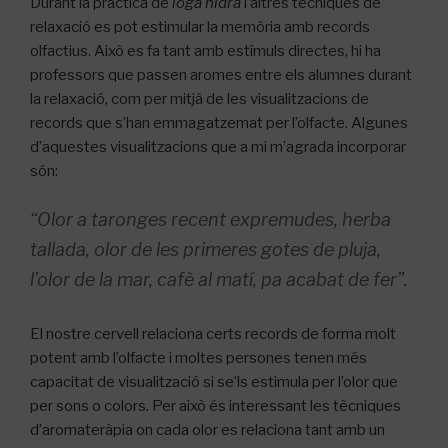
Durant la pràctica de
ioga nidra
i altres tècniques de
relaxació es pot estimular la memòria amb records
olfactius.
Això es fa tant amb estímuls directes, hi ha
professors que passen aromes entre els alumnes durant
la relaxació, com per mitjà de les visualitzacions de
records que s’han emmagatzemat per l’olfacte.
Algunes
d’aquestes visualitzacions que a mi m’agrada incorporar
són:
“Olor a taronges recent expremudes, herba
tallada, olor de les primeres gotes de pluja,
l’olor de la mar, cafè al matí, pa acabat de fer”.
El nostre cervell relaciona certs records de forma molt
potent amb l’olfacte i moltes persones tenen més
capacitat de visualització si se’ls estimula per l’olor que
per sons o colors.
Per això és interessant les tècniques
d’aromateràpia on cada olor es relaciona tant amb un