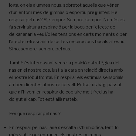
ioga, on els alumnes nous, sobretot aquells que vénen
d’un entorn més de gimnàs o esportiu pregunten: He
respirar pel nas?
Sí, sempre.
Sempre, sempre.
Només es
fa servir alguna respiració per la boca per l’efecte de
deixar anar la veu i/o les tensions en certs moments o per
l’efecte refrescant de certes respiracions bucals a l’estiu.
Si no, sempre, sempre pel nas.
També és interessant veure la posició estratègica del
nas en el nostre cos, just a la cara en relació directa amb
el nostre lòbul frontal.
En respirar els estímuls sensorials
arriben directes al nostre cervell.
Potser us hagi passat
que a l’hivern en respirar de cop aire molt fred us ha
dolgut el cap.
Tot està allà mateix.
Per què respirar pel nas ?:
En respirar pel nas l’aire s’escalfa i s’humidifica, fent-lo
més viable per entrar en els nostres pulmons.