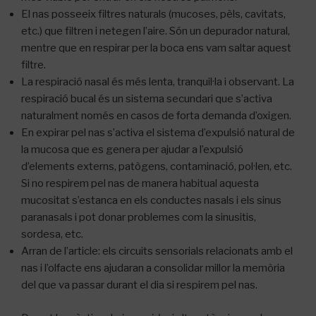
El nas posseeix filtres naturals (mucoses, pèls, cavitats,
etc.) que filtren i netegen l’aire.
Són un depurador natural,
mentre que en respirar per la boca ens vam saltar aquest
filtre.
La respiració nasal és més lenta, tranquil·la i observant.
La
respiració bucal és un sistema secundari que s’activa
naturalment només en casos de forta demanda d’oxigen.
En expirar pel nas s’activa el sistema d’expulsió natural de
la mucosa que es genera per ajudar a l’expulsió
d’elements externs, patògens, contaminació, pol·len, etc.
Si no respirem pel nas de manera habitual aquesta
mucositat s’estanca en els conductes nasals i els sinus
paranasals i pot donar problemes com la sinusitis,
sordesa, etc.
Arran de l’article: els circuits sensorials relacionats amb el
nas i l’olfacte ens ajudaran a consolidar millor la memòria
del que va passar durant el dia si respirem pel nas.