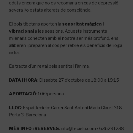
edats encara que no es recomana en cas de depressió
severa i/o estats alterats de consciència.
El bols tibetans aporten la
sonoritat màgica i
vibracional
a les sessions. Aquests instruments
milenaris conecten amb el nostre ser més profund, ens
alliberen i preparen al cos per rebre els beneficis del ioga
nidra.
Es tracta d’un regal pels sentits i l’ànima.
DATA i HORA
: Dissabte 27 d’octubre de 18:00 a 19:15
APORTACIÓ
: 10€/persona
LLOC
: Espai Tecielo: Carrer Sant Antoni Maria Claret 318
Porta 3, Barcelona
MÉS INFO i RESERVES
: info@tecielo.com / 636291238