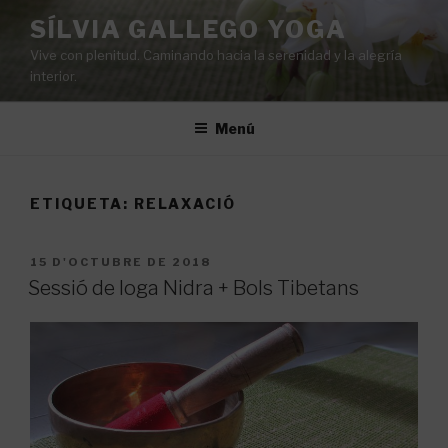
Vés
SÍLVIA GALLEGO YOGA
al
Vive con plenitud. Caminando hacia la serenidad y la alegría
contingut
interior.
Menú
ETIQUETA:
RELAXACIÓ
PUBLICAT
15 D'OCTUBRE DE 2018
A
Sessió de Ioga Nidra + Bols Tibetans