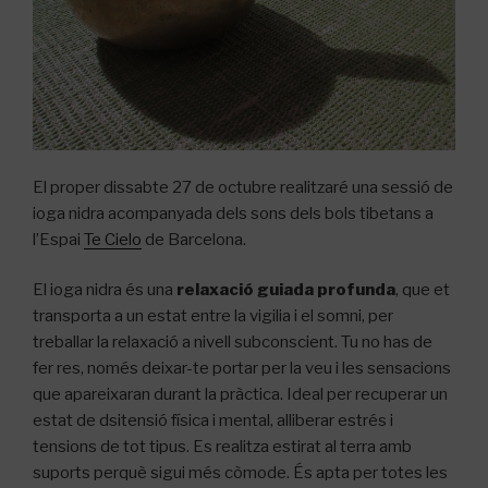
El proper dissabte 27 de octubre realitzaré una sessió de
ioga nidra acompanyada dels sons dels bols tibetans a
l’Espai
Te Cielo
de Barcelona.
El ioga nidra és una
relaxació guiada profunda
, que et
transporta a un estat entre la vigilia i el somni, per
treballar la relaxació a nivell subconscient. Tu no has de
fer res, només deixar-te portar per la veu i les sensacions
que apareixaran durant la pràctica. Ideal per recuperar un
estat de dsitensió física i mental, alliberar estrés i
tensions de tot tipus. Es realitza estirat al terra amb
suports perquè sigui més còmode. És apta per totes les