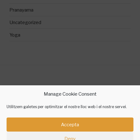
Pranayama
Uncategorized
Yoga
©2018 Sílvia Gallego Yoga
Manage Cookie Consent
contacte @ silviagallegoyoga.cat
Utilitzem galetes per optimitzar el nostre lloc web i el nostre servei.
Accepta
Instagram
Facebook
Twitter
Telegram
Amazon
Deny