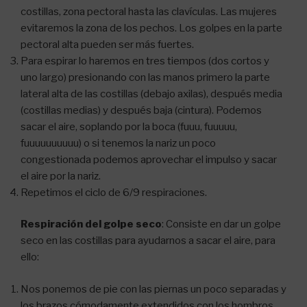
costillas, zona pectoral hasta las clavículas. Las mujeres
evitaremos la zona de los pechos. Los golpes en la parte
pectoral alta pueden ser más fuertes.
Para espirar lo haremos en tres tiempos (dos cortos y
uno largo) presionando con las manos primero la parte
lateral alta de las costillas (debajo axilas), después media
(costillas medias) y después baja (cintura). Podemos
sacar el aire, soplando por la boca (fuuu, fuuuuu,
fuuuuuuuuuu) o si tenemos la nariz un poco
congestionada podemos aprovechar el impulso y sacar
el aire por la nariz.
Repetimos el ciclo de 6/9 respiraciones.
Respiración del golpe seco
: Consiste en dar un golpe
seco en las costillas para ayudarnos a sacar el aire, para
ello:
Nos ponemos de pie con las piernas un poco separadas y
los brazos cómodamente extendidos con los hombros