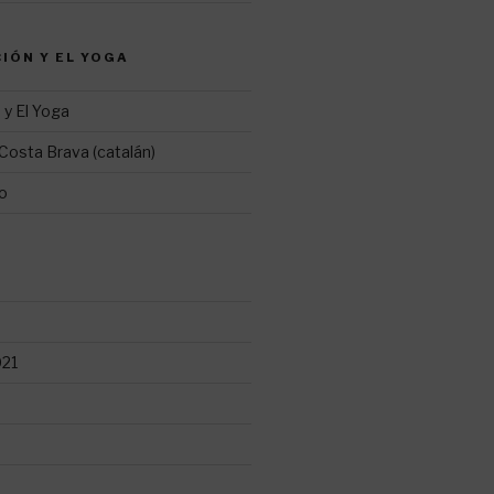
CIÓN Y EL YOGA
 y El Yoga
Costa Brava (catalán)
ro
021