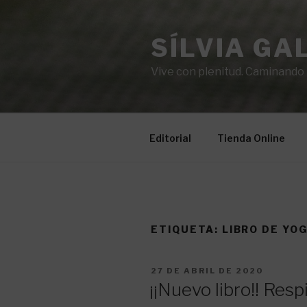
Saltar
al
SÍLVIA GA
contenido
Vive con plenitud. Caminando ha
Editorial
Tienda Online
ETIQUETA:
LIBRO DE YO
PUBLICADO
27 DE ABRIL DE 2020
EL
¡¡Nuevo libro!! Resp