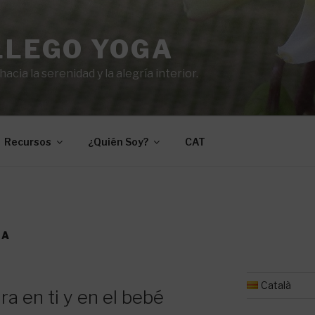
LLEGO YOGA
cia la serenidad y la alegría interior.
Recursos
¿Quién Soy?
CAT
GA
Català
ira en ti y en el bebé