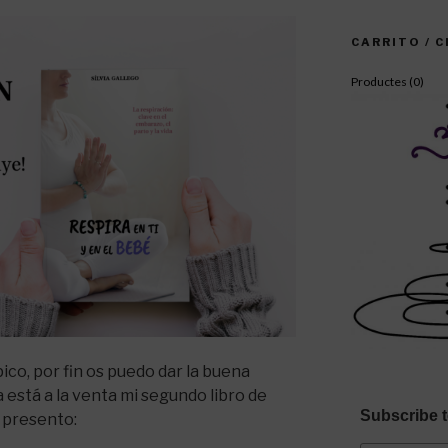
CARRITO / 
Productes (
0
)
ico, por fin os puedo dar la buena
a está a la venta mi segundo libro de
Subscribe t
o presento: