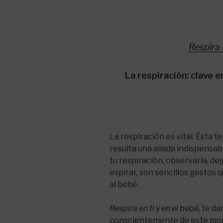
Respira 
La respiración: clave e
La respiración es vital. Ésta 
resulta una aliada indispensa
tu respiración, observarla, dej
espirar, son sencillos gestos q
al bebé.
Respira en ti y en el bebé
,
te da
conscientemente de este mome