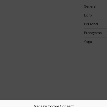
General
Libro
Personal
Pranayama
Yoga
Manage Cookie Consent