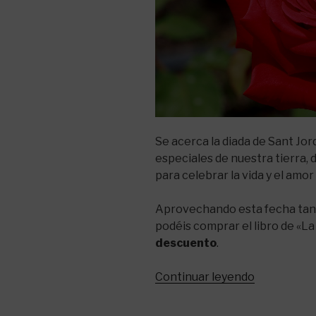
Se acerca la diada de Sant Jor
especiales de nuestra tierra, d
para celebrar la vida y el amor
Aprovechando esta fecha tan 
podéis comprar el libro de «La
descuento
.
«Por
Continuar leyendo
Sant
Jordi