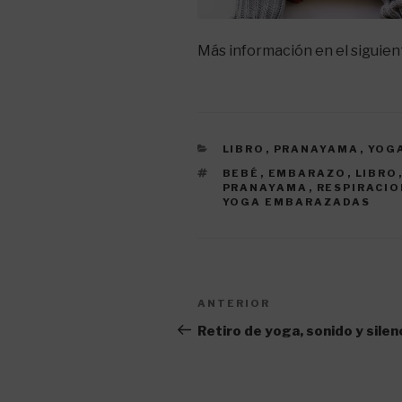
Más información en el siguie
CATEGORÍAS
LIBRO
,
PRANAYAMA
,
YOG
ETIQUETAS
BEBÉ
,
EMBARAZO
,
LIBRO
PRANAYAMA
,
RESPIRACIO
YOGA EMBARAZADAS
Navegación
Entrada
ANTERIOR
de
anterior:
Retiro de yoga, sonido y silen
entradas