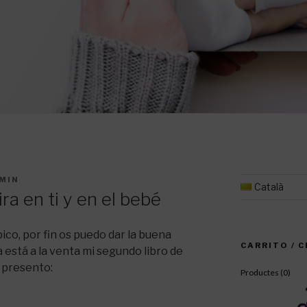
MIN
Català
ira en ti y en el bebé
ico, por fin os puedo dar la buena
CARRITO / 
a está a la venta mi segundo libro de
o presento:
Productes (
0
)