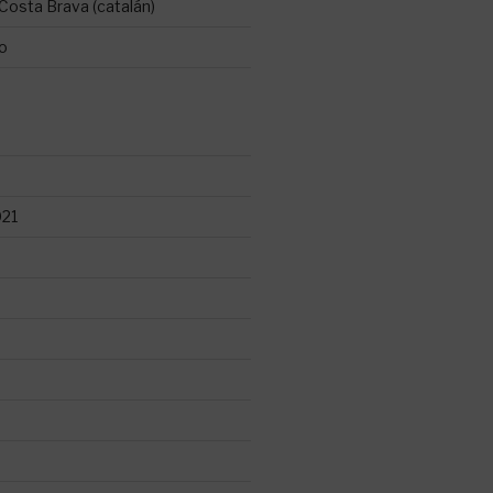
Costa Brava (catalán)
ro
021