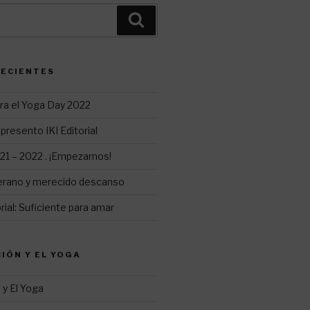
Buscar
RECIENTES
ra el Yoga Day 2022
presento IKI Editorial
1 – 2022 . ¡Empezamos!
erano y merecido descanso
ial: Suficiente para amar
CIÓN Y EL YOGA
 y El Yoga