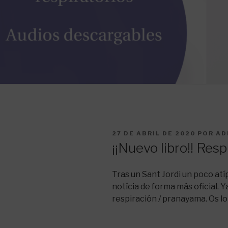
PUBLICADO
27 DE ABRIL DE 2020
POR
AD
EL
¡¡Nuevo libro!! Resp
Tras un Sant Jordi un poco atíp
notícia de forma más oficial. Y
respiración / pranayama. Os l