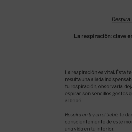
Respira 
La respiración: clave e
La respiración es vital. Ésta 
resulta una aliada indispensa
tu respiración, observarla, dej
espirar, son sencillos gestos q
al bebé.
Respira en ti y en el bebé
,
te da
conscientemente de este mome
una vida en tu interior.