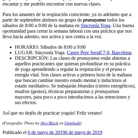
encantar y me podréis encontrar con nuevas clases.
Para los amantes de la respiración consciente, ya os adelanto que a
partir de septiembre abrimos un grupo de
pranayama
todos los
sábados de 8:00 a 9:00 de la mañana en
Sincronía Yoga
. Una buena
oportunidad para cerrar la semana laboral con una práctica que nos
lleva hacia adentro, nos activa y nos centra a la vez.
HORARIO: Sábados de 8:00 a 9:00
LUGAR: Sincronía Yoga.
Carrer Pere Serafí 7-9, Barcelona
DESCRIPCIÓN: Las clases de
pranayama
están abiertas a
aquellos practicantes que quieran profundizar en su práctica
de yoga aprendiendo a regular la respiración y el
prana
o
energía vital. Son clases activas a primera hora de la mañana
que buscan cambiar nuestro estado mental y inducirnos al
estado meditativo. Se trabajarán
bhandas
(cierres energéticos),
mudras
(gestos), técnicas preparatorias y
pranayamas
mayores, para poco a poco introducirnos a las retenciones y
sus efectos.
Así que no dejéis de practicar yoguis! Feliz verano!
(Fotografía: Photo by
Alex Block
on
Unsplash
)
Publicado el
6 de mayo de 2019
6 de mayo de 2019