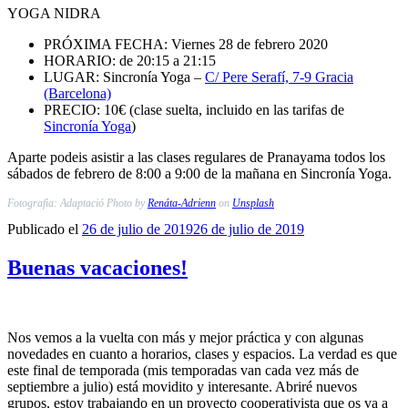
YOGA NIDRA
PRÓXIMA FECHA: Viernes 28 de febrero 2020
HORARIO: de 20:15 a 21:15
LUGAR: Sincronía Yoga –
C/ Pere Serafí, 7-9 Gracia
(Barcelona)
PRECIO: 10€ (clase suelta, incluido en las tarifas de
Sincronía Yoga
)
Aparte podeis asistir a las clases regulares de Pranayama todos los
sábados de febrero de 8:00 a 9:00 de la mañana en Sincronía Yoga.
Fotografia: Adaptació Photo by
Renáta-Adrienn
on
Unsplash
Publicado el
26 de julio de 2019
26 de julio de 2019
Buenas vacaciones!
Nos vemos a la vuelta con más y mejor práctica y con algunas
novedades en cuanto a horarios, clases y espacios. La verdad es que
este final de temporada (mis temporadas van cada vez más de
septiembre a julio) está movidito y interesante. Abriré nuevos
grupos, estoy trabajando en un proyecto cooperativista que os va a