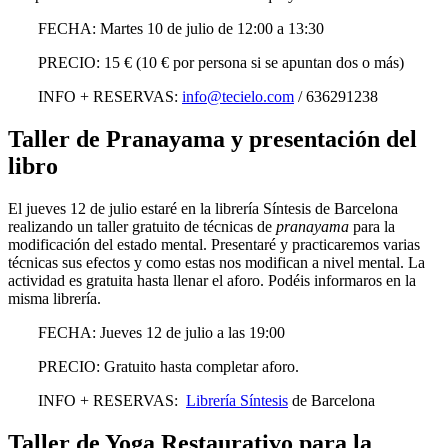
FECHA: Martes 10 de julio de 12:00
a 13:30
PRECIO: 15 € (10 € por persona si se apuntan
dos o
más)
INFO + RESERVAS:
info@tecielo.com
/
636291238
Taller de
Pranayama
y presentación
del
libro
El jueves 12 de julio estaré
en la librería
Síntesis
de Barcelona
realizando un taller gratuito de técnicas de
pranayama
para
la
modificación del
estado
mental.
Presentaré y practicaremos varias
técnicas
sus efectos y
como estas nos
modifican
a nivel mental. La
actividad es gratuita
hasta llenar el
aforo
.
Podéis
informaros en la
misma
librería
.
FECHA: Jueves 12 de julio a las 19:00
PRECIO: Gratuito hasta completar aforo.
INFO + RESERVAS:
Librería Síntesis
de Barcelona
Taller de Yoga Restaurativo para la