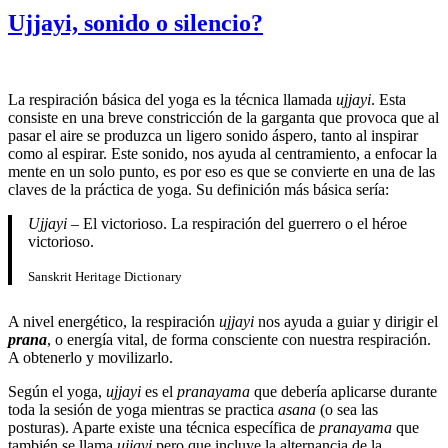
Ujjayi, sonido o silencio?
La respiración básica del yoga es la técnica llamada
ujjayi
. Esta
consiste en una breve constricción de la garganta que provoca que al
pasar el aire se produzca un ligero sonido áspero, tanto al inspirar
como al espirar. Este sonido, nos ayuda al centramiento, a enfocar la
mente en un solo punto, es por eso es que se convierte en una de las
claves de la práctica de yoga. Su definición más básica sería:
Ujjayi
– El victorioso. La respiración del guerrero o el héroe
victorioso.
Sanskrit Heritage Dictionary
A nivel energético, la respiración
ujjayi
nos ayuda a guiar y dirigir el
prana
, o energía vital, de forma consciente con nuestra respiración.
A obtenerlo y movilizarlo.
Según el yoga,
ujjayi
es el
pranayama
que debería aplicarse durante
toda la sesión de yoga mientras se practica
asana
(o sea las
posturas). Aparte existe una técnica específica de
pranayama
que
también se llama
ujjayi
pero que incluye la alternancia de la