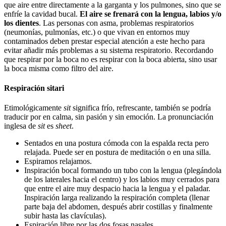
que aire entre directamente a la garganta y los pulmones, sino que se
enfríe la cavidad bucal.
El aire se frenará con la lengua, labios y/o
los dientes
. Las personas con asma, problemas respiratorios
(neumonías, pulmonías, etc.) o que vivan en entornos muy
contaminados deben prestar especial atención a este hecho para
evitar añadir más problemas a su sistema respiratorio. Recordando
que respirar por la boca no es respirar con la boca abierta, sino usar
la boca misma como filtro del aire.
Respiración sitari
Etimológicamente
sit
significa frío, refrescante, también se podría
traducir por en calma, sin pasión y sin emoción. La pronunciación
inglesa de
sit
es
sheet
.
Sentados en una postura cómoda con la espalda recta pero
relajada. Puede ser en postura de meditación o en una silla.
Espiramos relajamos.
Inspiración bocal formando un tubo con la lengua (plegándola
de los laterales hacia el centro) y los labios muy cerrados para
que entre el aire muy despacio hacia la lengua y el paladar.
Inspiración larga realizando la respiración completa (llenar
parte baja del abdomen, después abrir costillas y finalmente
subir hasta las clavículas).
Espiración libre por las dos fosas nasales.