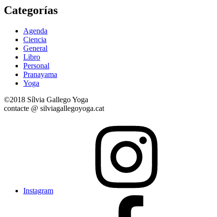
Categorías
Agenda
Ciencia
General
Libro
Personal
Pranayama
Yoga
©2018 Sílvia Gallego Yoga
contacte @ silviagallegoyoga.cat
Instagram