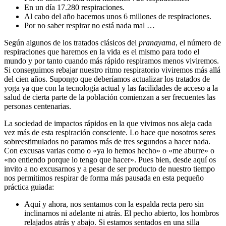
En un día 17.280 respiraciones.
Al cabo del año hacemos unos 6 millones de respiraciones.
Por no saber respirar no está nada mal …
Según algunos de los tratados clásicos del
pranayama
, el número de
respiraciones que haremos en la vida es el mismo para todo el
mundo y por tanto cuando más rápido respiramos menos viviremos.
Si conseguimos rebajar nuestro ritmo respiratorio viviremos más allá
del cien años. Supongo que deberíamos actualizar los tratados de
yoga ya que con la tecnología actual y las facilidades de acceso a la
salud de cierta parte de la población comienzan a ser frecuentes las
personas centenarias.
La sociedad de impactos rápidos en la que vivimos nos aleja cada
vez más de esta respiración consciente. Lo hace que nosotros seres
sobreestimulados no paramos más de tres segundos a hacer nada.
Con excusas varias como o «ya lo hemos hecho» o «me aburre» o
«no entiendo porque lo tengo que hacer». Pues bien, desde aquí os
invito a no excusarnos y a pesar de ser producto de nuestro tiempo
nos permitimos respirar de forma más pausada en esta pequeño
práctica guiada:
Aquí y ahora, nos sentamos con la espalda recta pero sin
inclinarnos ni adelante ni atrás. El pecho abierto, los hombros
relajados atrás y abajo. Si estamos sentados en una silla