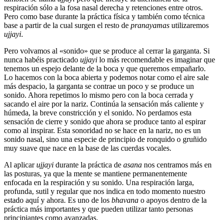
respiración sólo a la fosa nasal derecha y retenciones entre otros.
Pero como base durante la práctica física y también como técnica
base a partir de la cual surgen el resto de
pranayamas
utilizaremos
ujjayi
.
Pero volvamos al «sonido» que se produce al cerrar la garganta. Si
nunca habéis practicado
ujjayi
lo más recomendable es imaginar que
tenemos un espejo delante de la boca y que queremos empañarlo.
Lo hacemos con la boca abierta y podemos notar como el aire sale
más despacio, la garganta se contrae un poco y se produce un
sonido. Ahora repetimos lo mismo pero con la boca cerrada y
sacando el aire por la nariz. Continúa la sensación más caliente y
húmeda, la breve constricción y el sonido. No perdamos esta
sensación de cierre y sonido que ahora se produce tanto al espirar
como al inspirar. Esta sonoridad no se hace en la nariz, no es un
sonido nasal, sino una especie de principio de ronquido o gruñido
muy suave que nace en la base de las cuerdas vocales.
Al aplicar
ujjayi
durante la práctica de
asana
nos centramos más en
las posturas, ya que la mente se mantiene permanentemente
enfocada en la respiración y su sonido. Una respiración larga,
profunda, sutil y regular que nos indica en todo momento nuestro
estado aquí y ahora. Es uno de los
bhavana
o apoyos dentro de la
práctica más importantes y que pueden utilizar tanto personas
principiantes como avanzadas.