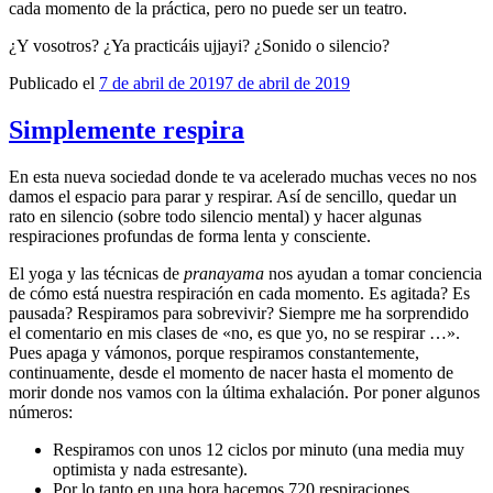
cada momento de la práctica, pero no puede ser un teatro.
¿Y vosotros? ¿Ya practicáis ujjayi? ¿Sonido o silencio?
Publicado el
7 de abril de 2019
7 de abril de 2019
Simplemente respira
En esta nueva sociedad donde te va acelerado muchas veces no nos
damos el espacio para parar y respirar. Así de sencillo, quedar un
rato en silencio (sobre todo silencio mental) y hacer algunas
respiraciones profundas de forma lenta y consciente.
El yoga y las técnicas de
pranayama
nos ayudan a tomar conciencia
de cómo está nuestra respiración en cada momento. Es agitada? Es
pausada? Respiramos para sobrevivir? Siempre me ha sorprendido
el comentario en mis clases de «no, es que yo, no se respirar …».
Pues apaga y vámonos, porque respiramos constantemente,
continuamente, desde el momento de nacer hasta el momento de
morir donde nos vamos con la última exhalación. Por poner algunos
números:
Respiramos con unos 12 ciclos por minuto (una media muy
optimista y nada estresante).
Por lo tanto en una hora hacemos 720 respiraciones.