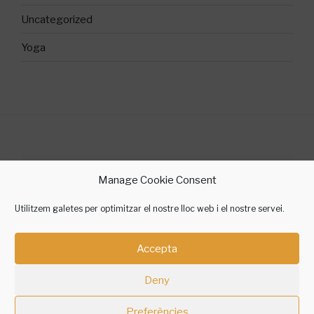
Uncategorized
Yoga
©2018 Sílvia Gallego Yoga
Manage Cookie Consent
contacte @ silviagallegoyoga.cat
Utilitzem galetes per optimitzar el nostre lloc web i el nostre servei.
Accepta
Instagram
Facebook
Twitter
Telegram
Amazon
Deny
Preferències
Política de Privadesa
Gràcies al WordPress