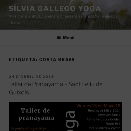
Vés
SÍLVIA GALLEGO YOGA
al
Vive con plenitud. Caminando hacia la serenidad y la alegría
contingut
interior.
Menú
ETIQUETA:
COSTA BRAVA
PUBLICAT
24 D'ABRIL DE 2018
A
Taller de Pranayama – Sant Feliu de
Guíxols