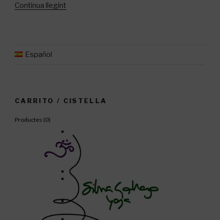
«Taller
Continua llegint
de
Pranayama
–
Sant
Español
Feliu
de
Guíxols»
CARRITO / CISTELLA
Productes (
0
)