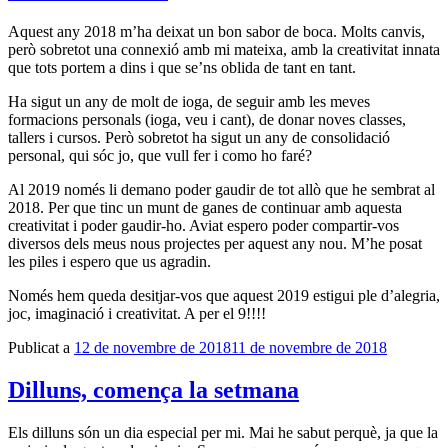
Aquest any 2018 m’ha deixat un bon sabor de boca. Molts canvis,
però sobretot una connexió amb mi mateixa, amb la creativitat innata
que tots portem a dins i que se’ns oblida de tant en tant.
Ha sigut un any de molt de ioga, de seguir amb les meves
formacions personals (ioga, veu i cant), de donar noves classes,
tallers i cursos. Però sobretot ha sigut un any de consolidació
personal, qui sóc jo, que vull fer i como ho faré?
Al 2019 només li demano poder gaudir de tot allò que he sembrat al
2018. Per que tinc un munt de ganes de continuar amb aquesta
creativitat i poder gaudir-ho. Aviat espero poder compartir-vos
diversos dels meus nous projectes per aquest any nou. M’he posat
les piles i espero que us agradin.
Només hem queda desitjar-vos que aquest 2019 estigui ple d’alegria,
joc, imaginació i creativitat. A per el 9!!!!
Publicat a
12 de novembre de 2018
11 de novembre de 2018
Dilluns, comença la setmana
Els dilluns són un dia especial per mi. Mai he sabut perquè, ja que la