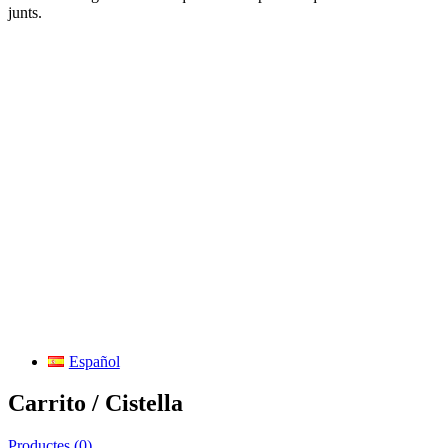
junts.
Español
Carrito / Cistella
Productes (
0
)