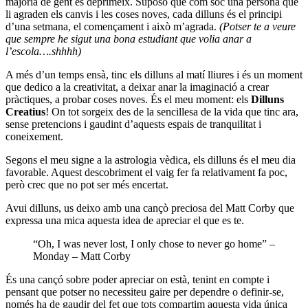
majoria de gent es deprimeix. Suposo que com sóc una persona que
li agraden els canvis i les coses noves, cada dilluns és el principi
d’una setmana, el començament i això m’agrada.
(Potser te a veure
que sempre he sigut una bona estudiant que volia anar a
l’escola….shhhh)
A més d’un temps ensà, tinc els dilluns al matí lliures i és un moment
que dedico a la creativitat, a deixar anar la imaginació a crear
pràctiques, a probar coses noves. És el meu moment: els
Dilluns
Creatius
! On tot sorgeix des de la sencillesa de la vida que tinc ara,
sense pretencions i gaudint d’aquests espais de tranquilitat i
coneixement.
Segons el meu signe a la astrologia vèdica, els dilluns és el meu dia
favorable. Aquest descobriment el vaig fer fa relativament fa poc,
però crec que no pot ser més encertat.
Avui dilluns, us deixo amb una cançò preciosa del Matt Corby que
expressa una mica aquesta idea de apreciar el que es te.
“Oh, I was never lost, I only chose to never go home” –
Monday – Matt Corby
És una cançó sobre poder apreciar on està, tenint en compte i
pensant que potser no necessiteu gaire per dependre o definir-se,
només ha de gaudir del fet que tots compartim aquesta vida única