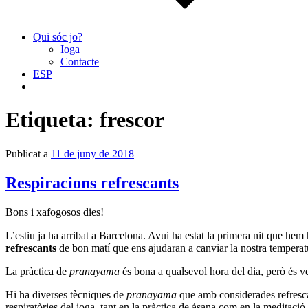
Qui sóc jo?
Ioga
Contacte
ESP
Etiqueta:
frescor
Publicat a
11 de juny de 2018
Respiracions refrescants
Bons i xafogosos dies!
L’estiu ja ha arribat a Barcelona.
Avui ha estat la primera nit que hem h
refrescants
de bon matí que ens ajudaran a canviar la nostra temperatur
La pràctica de
pranayama
és bona a qualsevol hora del dia, però és veri
Hi ha diverses tècniques de
pranayama
que amb considerades refrescan
respiratòries del ioga, tant en la pràctica de ásana com en la meditació 