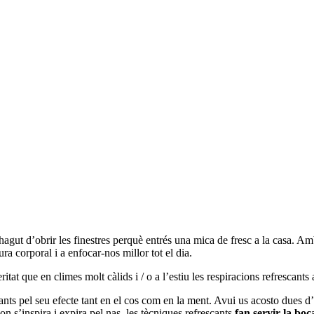
agut d’obrir les finestres perquè entrés una mica de fresc a la casa.
Amb
a corporal i a enfocar-nos millor tot el dia.
tat que en climes molt càlids i / o a l’estiu les respiracions refrescants 
ts pel seu efecte tant en el cos com en la ment.
Avui us acosto dues d’
on s’inspira i expira pel nas, les tècniques refrescants
fan servir la boc