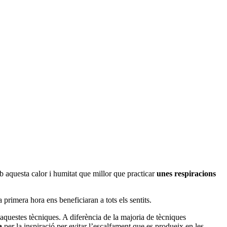
 aquesta calor i humitat que millor que practicar
unes respiracions
a primera hora ens beneficiaran a tots els sentits.
aquestes tècniques.
A diferència de la majoria de tècniques
a
per la inspiració per evitar l’escalfament que es produeix en les