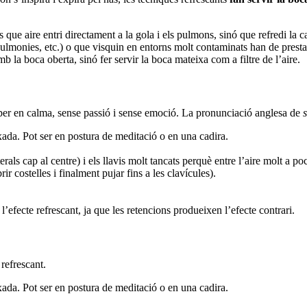
 que aire entri directament a la gola i els pulmons, sinó que refredi la c
monies, etc.) o que visquin en entorns molt contaminats han de prestar 
b la boca oberta, sinó fer servir la boca mateixa com a filtre de l’aire.
 per en calma, sense passió i sense emoció.
La pronunciació anglesa de
s
xada.
Pot ser en postura de meditació o en una cadira.
rals cap al centre) i els llavis molt tancats perquè entre l’aire molt a po
 costelles i finalment pujar fins a les clavícules).
l’efecte refrescant, ja que les retencions produeixen l’efecte contrari.
 refrescant.
xada.
Pot ser en postura de meditació o en una cadira.