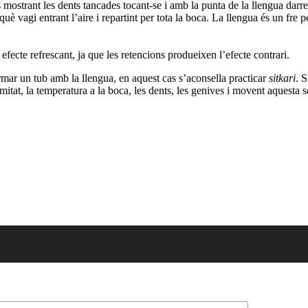
 mostrant les dents tancades tocant-se i amb la punta de la llengua darre
uè vagi entrant l’aire i repartint per tota la boca.
La llengua és un fre pe
efecte refrescant, ja que les retencions produeixen l’efecte contrari.
ar un tub amb la llengua, en aquest cas s’aconsella practicar
sitkari
. S
itat, la temperatura a la boca, les dents, les genives i movent aquesta s