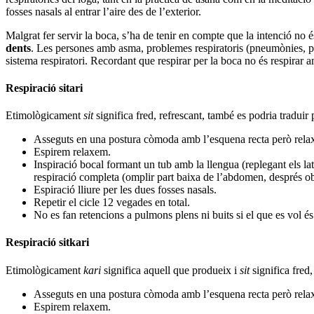
fosses nasals al
entrar l’aire des de l’exterior.
Malgrat fer servir la boca, s’ha de tenir en compte que la intenció no és
dents
.
Les persones amb asma, problemes respiratoris (pneumònies, pul
sistema respiratori.
Recordant que respirar per la boca no és respirar am
Respiració sitari
Etimològicament
sit
significa fred, refrescant, també es podria traduir
Asseguts en una postura còmoda amb l’esquena recta però rela
Espirem relaxem.
Inspiració bocal formant un tub amb la llengua (replegant els late
respiració completa (omplir part baixa de l’abdomen, després obrir
Espiració lliure per les dues fosses nasals.
Repetir el cicle 12 vegades en total.
No es fan retencions a pulmons plens ni buits si el que es vol és 
Respiració sitkari
Etimològicament
kari
significa aquell que produeix i
sit
significa fred,
Asseguts en una postura còmoda amb l’esquena recta però rela
Espirem relaxem.