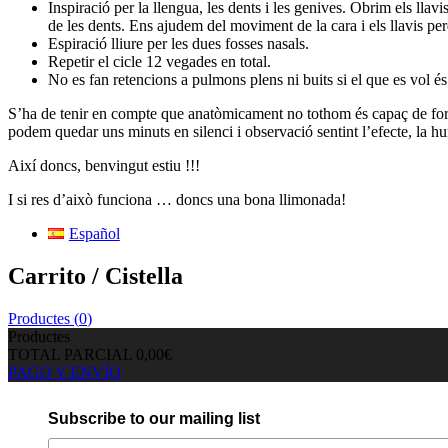
Inspiració per la llengua, les dents i les genives.
Obrim els llavis
de les dents.
Ens ajudem del moviment de la cara i els llavis perq
Espiració lliure per les dues fosses nasals.
Repetir el cicle 12 vegades en total.
No es fan retencions a pulmons plens ni buits si el que es vol és 
S’ha de tenir en compte que anatòmicament no tothom és capaç de form
podem quedar uns minuts en silenci i observació sentint l’efecte, la hum
Així doncs, benvingut estiu !!!
I si res d’això funciona … doncs una bona llimonada!
Español
Carrito / Cistella
Productes (
0
)
Productes
TOTAL PARCIAL
0,00€
PAGO Y ENVÍO
Subscribe to our mailing list