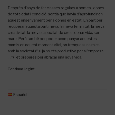
Després d’anys
de fer classes
regulars a homes i dones
de tota edat i condició, sentia que
havia d’
aprofundir en
aquest ensenyament per a dones en estat. En part
per
recuperar aquesta
part meva
, la meva feminitat, la meva
creativitat, la meva capacitat
de crear,
donar vida,
ser
mare. Però també per poder acompanyar aquestes
mamis en aquest
moment vital
, on
trenques
una mica
amb la societat (“ui, ja no ets productiva per a l’empresa
….”) i
et
prepares
per abraçar una nova vida.
«Yoga
Continua llegint
per
l’embaraç»
Español