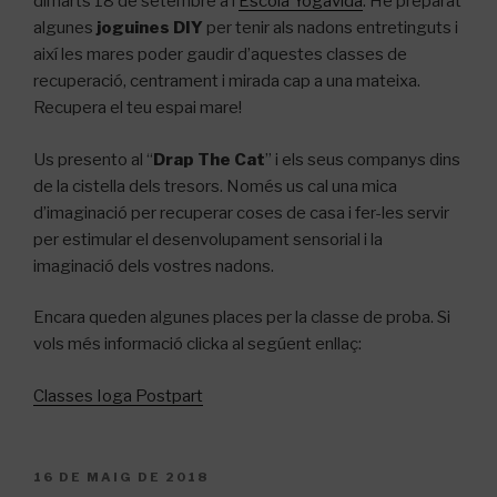
dimarts 18 de setembre a l’
Escola Yogavida
. He preparat
algunes
joguines DIY
per tenir als nadons entretinguts i
així les mares poder gaudir d’aquestes classes de
recuperació, centrament i mirada cap a una mateixa.
Recupera el teu espai mare!
Us presento al “
Drap The Cat
” i els seus companys dins
de la cistella dels tresors. Només us cal una mica
d’imaginació per recuperar coses de casa i fer-les servir
per estimular el desenvolupament sensorial i la
imaginació dels vostres nadons.
Encara queden algunes places per la classe de proba. Si
vols més informació clicka al segúent enllaç:
Classes Ioga Postpart
PUBLICAT
16 DE MAIG DE 2018
A