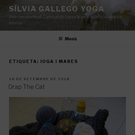
Vés
SÍLVIA GALLEGO YOGA
al
Vive con plenitud. Caminando hacia la serenidad y la alegría
contingut
interior.
Menú
ETIQUETA:
IOGA I MARES
PUBLICAT
16 DE SETEMBRE DE 2018
A
Drap The Cat