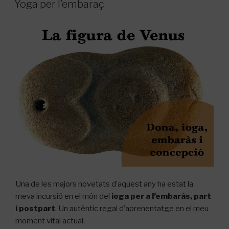
Yoga per l’embaraç
Una de les majors
novetats
d’aquest
any ha estat la
meva incursió en el món del
ioga
per a l’embaràs
, part
i
postpart
.
Un autèntic
regal d’aprenentatge en el meu
moment vital
actual.