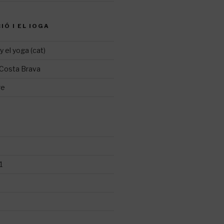
IÓ I EL IOGA
y el yoga (cat)
 Costa Brava
re
1