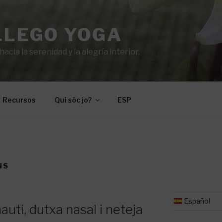
LLEGO YOGA
cia la serenidad y la alegría interior.
Recursos
Qui sóc jo?
ESP
NS
Español
hauti, dutxa nasal i neteja