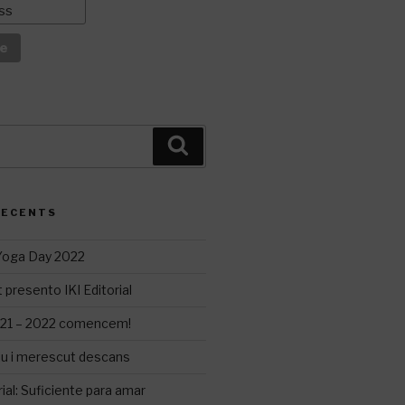
Cerca
RECENTS
 Yoga Day 2022
 presento IKI Editorial
21 – 2022 comencem!
iu i merescut descans
ial: Suficiente para amar