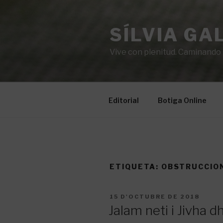
Vés
al
SÍLVIA GA
contingut
Vive con plenitud. Caminando ha
Editorial
Botiga Online
ETIQUETA:
OBSTRUCCIO
PUBLICAT
15 D'OCTUBRE DE 2018
A
Jalam neti i Jivha d