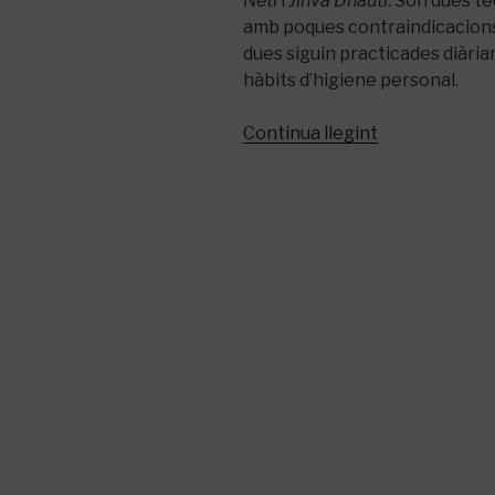
Neti
i
Jihva Dhauti
. Són dues t
amb poques contraindicacions
dues siguin
practicades
diària
hàbits
d’higiene personal.
«Jalam
Continua llegint
neti
i
Jivha
dhauti,
dutxa
nasal
i
neteja
de
la
llengua»