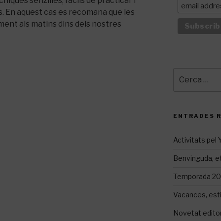
ècniques
senzilles
, fàcils
de practicar i
. En aquest cas es recomana que les
ment als matins dins dels nostres
Cerca:
ENTRADES 
Activitats pel
Benvinguda, et
Temporada 20
Vacances, est
Novetat editor