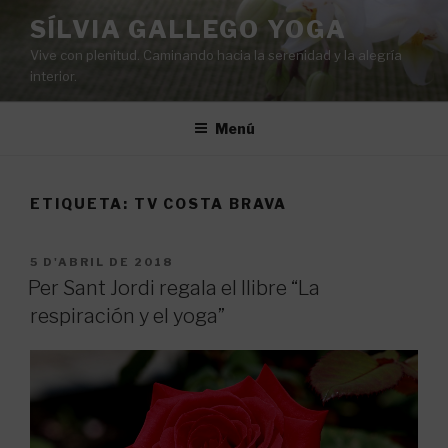
Vés
SÍLVIA GALLEGO YOGA
al
Vive con plenitud. Caminando hacia la serenidad y la alegría
contingut
interior.
Menú
ETIQUETA:
TV COSTA BRAVA
PUBLICAT
5 D'ABRIL DE 2018
A
Per Sant Jordi regala el llibre “La
respiración y el yoga”