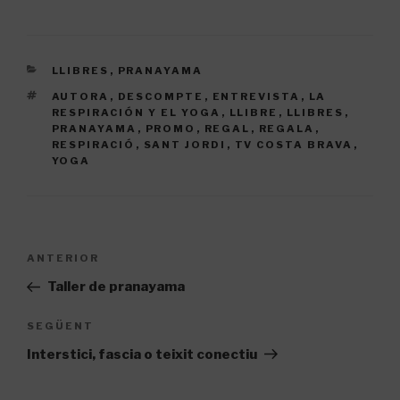
CATEGORIES
LLIBRES
,
PRANAYAMA
ETIQUETES
AUTORA
,
DESCOMPTE
,
ENTREVISTA
,
LA
RESPIRACIÓN Y EL YOGA
,
LLIBRE
,
LLIBRES
,
PRANAYAMA
,
PROMO
,
REGAL
,
REGALA
,
RESPIRACIÓ
,
SANT JORDI
,
TV COSTA BRAVA
,
YOGA
Navegació
Entrada
ANTERIOR
d'entrades
anterior
Taller de pranayama
Entrada
SEGÜENT
següent
Interstici, fascia o teixit conectiu