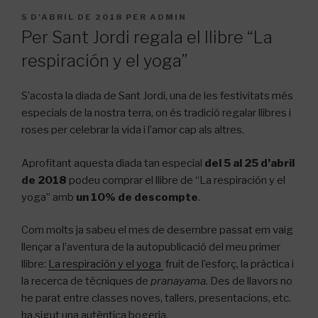
PUBLICAT
5 D'ABRIL DE 2018
PER
ADMIN
A
Per Sant Jordi regala el llibre “La
respiración y el yoga”
S’acosta la diada de Sant Jordi, una de les festivitats més
especials de la nostra terra, on és tradició regalar llibres i
roses per celebrar la vida i l’amor cap als altres.
Aprofitant aquesta diada tan especial
del 5 al 25 d’abril
de 2018
podeu comprar el llibre de “La respiración y el
yoga” amb
un 10% de descompte
.
Com molts ja sabeu el mes de desembre passat em vaig
llençar a l’aventura de la autopublicació del meu primer
llibre:
La respiración y el yoga
fruit de l’esforç, la pràctica i
la recerca de tècniques de
pranayama
. Des de llavors no
he parat entre classes noves, tallers, presentacions, etc.
ha sigut una autèntica bogeria.