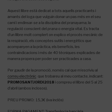
Aquest llibre està dedicat a tots aquells practicants i
amants del ioga que vulguin donar un pas més en el seu
camí i endinsar-se a la disciplina del
pranayama
, la
regulació conscient del
prana
o energia vital. Es tracta
d’un llibre molt complert on explico el procés mecànic de
la respiració, els conceptes sutils i energètics que
acompanyen a la pràctica, els beneficis, les
contraindicacions i més de 40 tècniques explicades de
manera propera per poder ser practicades a casa.
Per gaudir de la promoció, només cal que m’escriviu al
correu electrònic
que trobareu al meu contacte, indicant:
PROMOSANTJORDI2018
i compreu el llibre del 5 al 25
d’abril (ambos inclosos).
PREU PROMO: 15,3€ (iva inclós)
FORMA PAGAMENT: Transferència bancària.