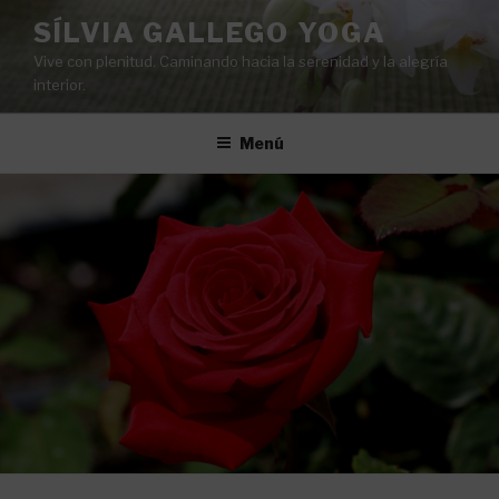
Vés
SÍLVIA GALLEGO YOGA
al
Vive con plenitud. Caminando hacia la serenidad y la alegría
contingut
interior.
Menú