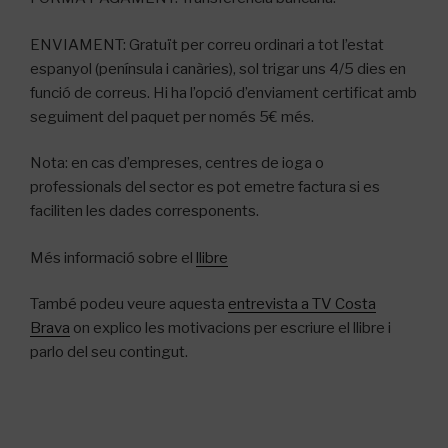
ENVIAMENT: Gratuït per correu ordinari a tot l’estat
espanyol (península i canàries), sol trigar uns 4/5 dies en
funció de correus. Hi ha l’opció d’enviament certificat amb
seguiment del paquet per només 5€ més.
Nota: en cas d’empreses, centres de ioga o
professionals del sector es pot emetre factura si es
faciliten les dades corresponents.
Més informació sobre el
llibre
També podeu veure aquesta
entrevista a TV Costa
Brava
on explico les motivacions per escriure el llibre i
parlo del seu contingut.