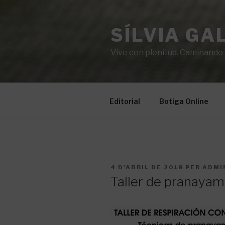
Vés
al
SÍLVIA GA
contingut
Vive con plenitud. Caminando ha
Editorial
Botiga Online
PUBLICAT
4 D'ABRIL DE 2018
PER
ADMI
A
Taller de pranaya