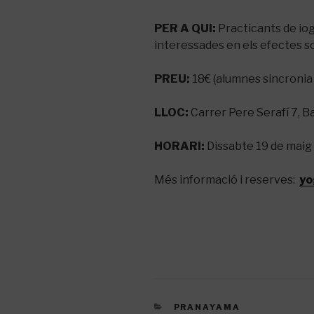
PER A QUI:
Practicants de io
interessades en els efectes so
PREU:
18€ (alumnes sincronia 
LLOC:
Carrer Pere Serafí 7, B
HORARI:
Dissabte 19 de maig 
Més informació i reserves:
yo
CATEGORIES
PRANAYAMA