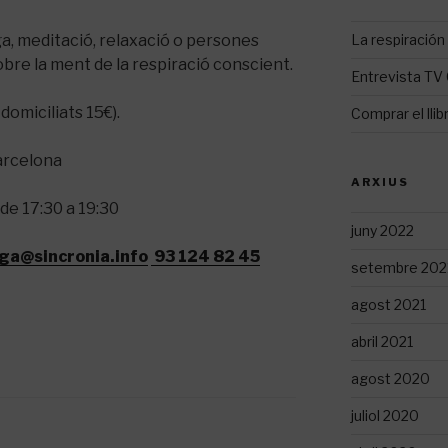
La respiración 
ga, meditació, relaxació o persones
bre la ment de la respiració conscient.
Entrevista TV
domiciliats 15€).
Comprar el llib
arcelona
ARXIUS
de 17:30 a 19:30
juny 2022
ga@sincronia.info
93 124 82 45
setembre 202
agost 2021
abril 2021
agost 2020
juliol 2020