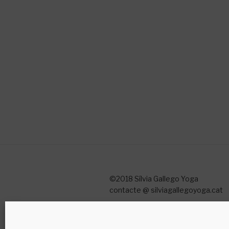
©2018 Sílvia Gallego Yoga
contacte @ silviagallegoyoga.cat