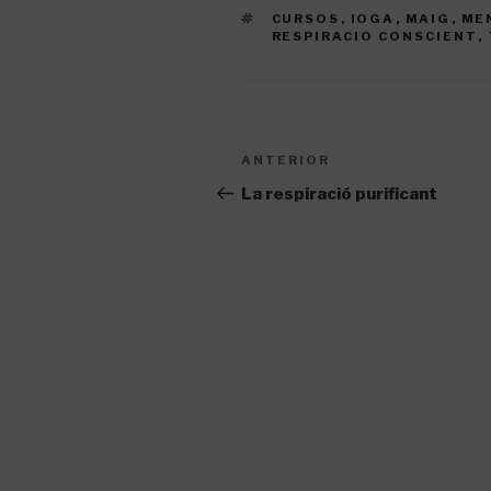
ETIQUETES
CURSOS
,
IOGA
,
MAIG
,
ME
RESPIRACIO CONSCIENT
,
Navegació
Entrada
ANTERIOR
d'entrades
anterior
La respiració purificant