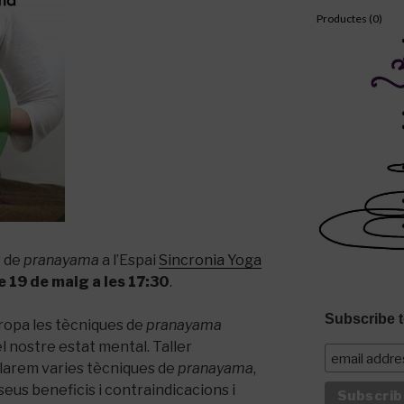
Productes (
0
)
r de
pranayama
a l’Espai
Sincronia Yoga
e 19 de maig a les 17:30
.
Subscribe t
ropa les tècniques de
pranayama
l nostre estat mental. Taller
llarem varies tècniques de
pranayama
,
eus beneficis i contraindicacions i