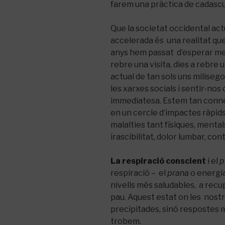
farem una pràctica de cadasc
Que la societat occidental actua
accelerada és una realitat qu
anys hem passat d’esperar me
rebre una visita, dies a rebre
actual de tan sols uns miliseg
les xarxes socials i sentir-nos
immediatesa. Estem tan conne
en un cercle d’impactes ràpids
malalties tant físiques, mental
irascibilitat, dolor lumbar, con
La respiració conscient
i el
p
respiració – el
prana
o energia
nivells més saludables, a recup
pau. Aquest estat on les nostr
precipitades, sinó respostes 
trobem.