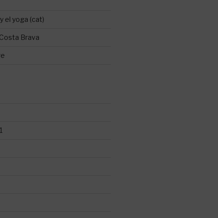
y el yoga (cat)
 Costa Brava
re
1