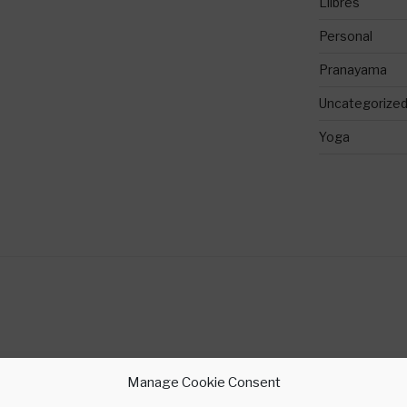
Llibres
Personal
Pranayama
Uncategorize
Yoga
Manage Cookie Consent