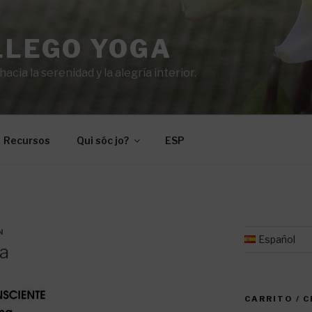
LLEGO YOGA
cia la serenidad y la alegría interior.
Recursos
Qui sóc jo?
ESP
N
Español
ma
CARRITO / 