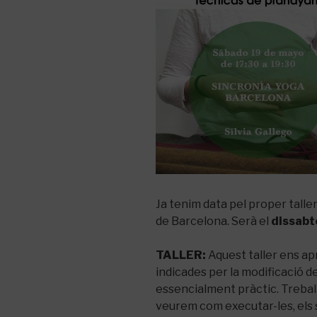
Ja tenim data pel proper talle
de Barcelona. Serà el
dissabt
TALLER:
Aquest taller ens ap
indicades per la modificació de
essencialment pràctic. Treba
veurem com executar-les, els s