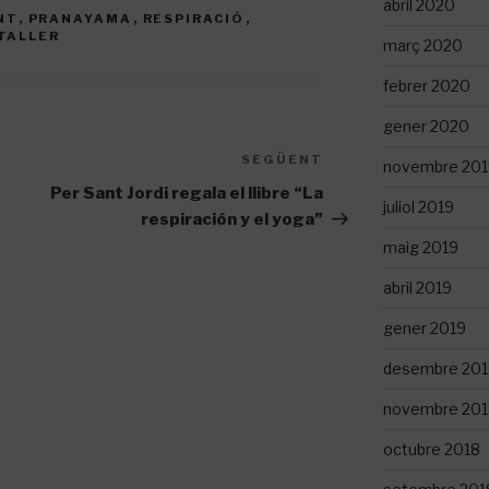
abril 2020
NT
,
PRANAYAMA
,
RESPIRACIÓ
,
TALLER
març 2020
febrer 2020
gener 2020
SEGÜENT
Entrada
novembre 201
següent
Per Sant Jordi regala el llibre “La
juliol 2019
respiración y el yoga”
maig 2019
abril 2019
gener 2019
desembre 201
novembre 201
octubre 2018