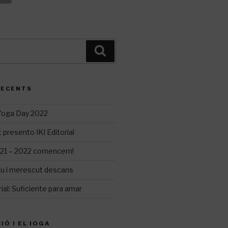
Cerca
RECENTS
 Yoga Day 2022
 presento IKI Editorial
21 – 2022 comencem!
iu i merescut descans
ial: Suficiente para amar
IÓ I EL IOGA