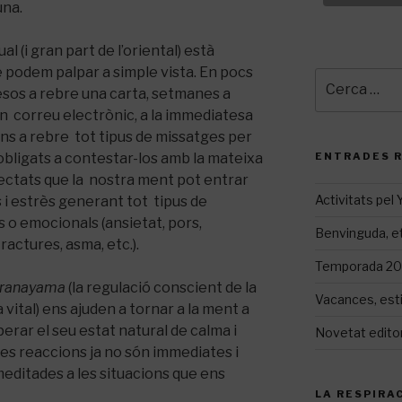
una.
l (i gran part de l’oriental) està
e podem palpar a simple vista. En pocs
Cerca:
sos a rebre una carta, setmanes a
 un correu electrònic, a la immediatesa
ons a rebre tot tipus de missatges per
ENTRADES 
 obligats a contestar-los amb la mateixa
ctats que la nostra ment pot entrar
Activitats pel
 i estrès generant tot tipus de
s o emocionals (ansietat, pors,
Benvinguda, et
tractures, asma, etc.).
Temporada 20
ranayama
(la regulació conscient de la
Vacances, est
 vital) ens ajuden a tornar a la ment a
erar el seu estat natural de calma i
Novetat editor
es reaccions ja no són immediates i
meditades a les situacions que ens
LA RESPIRAC