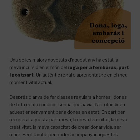
Una de les majors
novetats
d’aquest
any ha estat la
meva incursió en el món del
ioga
per a l’embaràs
, part
i
postpart
.
Un autèntic
regal d’aprenentatge en el meu
moment vital
actual.
Després d’anys
de fer classes
regulars a homes i dones
de tota edat i condició, sentia que
havia d’
aprofundir en
aquest ensenyament per a dones en estat. En part
per
recuperar aquesta
part meva
, la meva feminitat, la meva
creativitat, la meva capacitat
de crear,
donar vida,
ser
mare. Però també per poder acompanyar aquestes