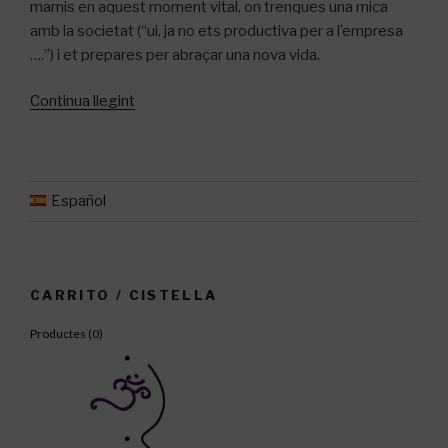
mamis en aquest
moment vital
, on
trenques
una mica
amb la societat (“ui, ja no ets productiva per a l’empresa
….”) i
et
prepares
per abraçar una nova vida.
«Yoga
Continua llegint
per
l’embaraç»
Español
CARRITO / CISTELLA
Productes (
0
)