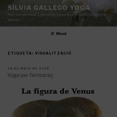
Vés
SÍLVIA GALLEGO YOGA
al
Vive con plenitud. Caminando hacia la serenidad y la alegría
contingut
interior.
Menú
ETIQUETA:
VISUALITZACIÓ
PUBLICAT
16 DE MAIG DE 2018
A
Yoga per l’embaraç