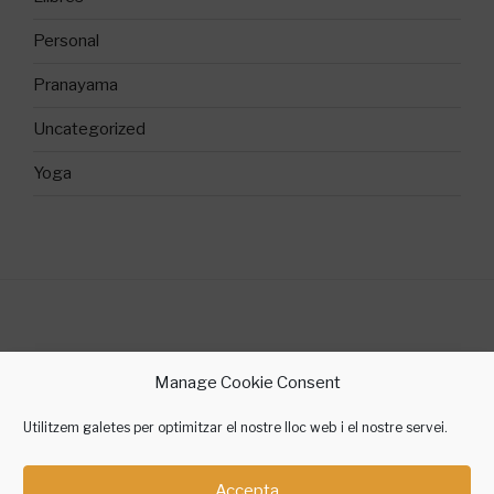
Personal
Pranayama
Uncategorized
Yoga
©2018 Sílvia Gallego Yoga
Manage Cookie Consent
contacte @ silviagallegoyoga.cat
Utilitzem galetes per optimitzar el nostre lloc web i el nostre servei.
Accepta