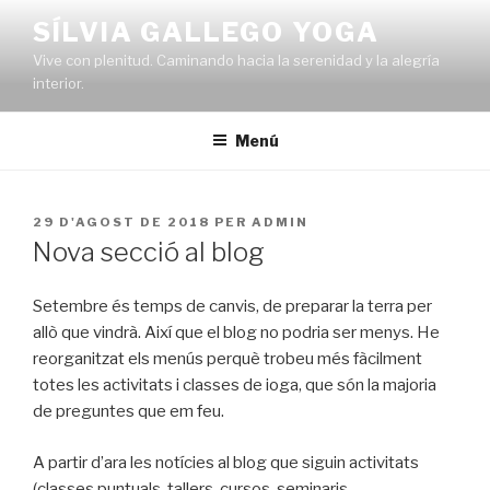
Vés
SÍLVIA GALLEGO YOGA
al
Vive con plenitud. Caminando hacia la serenidad y la alegría
contingut
interior.
Menú
PUBLICAT
29 D'AGOST DE 2018
PER
ADMIN
A
Nova secció al blog
Setembre és temps de canvis, de preparar la terra per
allò que vindrà. Així que el blog no podria ser menys. He
reorganitzat els menús perquè trobeu més fàcilment
totes les activitats i classes de ioga, que són la majoria
de preguntes que em feu.
A partir d’ara les notícies al blog que siguin activitats
(classes puntuals, tallers, cursos, seminaris,