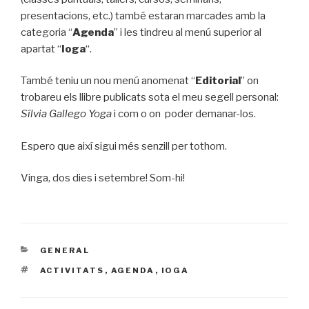
presentacions, etc.) també estaran marcades amb la
categoria “
Agenda
” i les tindreu al menú superior al
apartat “
Ioga
“.
També teniu un nou menú anomenat “
Editorial
” on
trobareu els llibre publicats sota el meu segell personal:
Sílvia Gallego Yoga
i com o on poder demanar-los.
Espero que així sigui més senzill per tothom.
Vinga, dos dies i setembre! Som-hi!
CATEGORIES
GENERAL
ETIQUETES
ACTIVITATS
,
AGENDA
,
IOGA