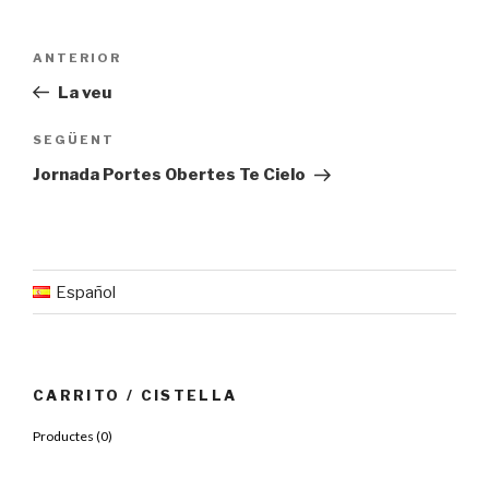
Navegació
Entrada
ANTERIOR
d'entrades
anterior
La veu
Entrada
SEGÜENT
següent
Jornada Portes Obertes Te Cielo
Español
CARRITO / CISTELLA
Productes (
0
)