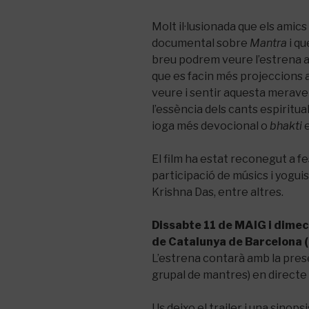
Molt il·lusionada que els amic
documental sobre
Mantra
i qu
breu podrem veure l’estrena a
que es facin més projeccions 
veure i sentir aquesta merave
l’essència dels cants espiritual
ioga més devocional o
bhakti
e
El film ha estat reconegut a fe
participació de músics i yoguis
Krishna Das, entre altres.
Dissabte 11 de MAIG i dimec
de Catalunya de Barcelona (
L’estrena contarà amb la presè
grupal de mantres) en directe p
Us deixo el trailer i una sinopsi