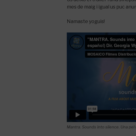
mes de maig i igual us puc anun
Namaste yoguis!
Mantra. Sounds into silence. Una pel·