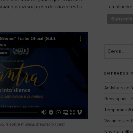
ciar alguna sorpresa de cara a l’estiu.
Cerca:
ENTRADES 
Activitats pel
Benvinguda, et
Temporada 20
Vacances, est
lícula sobre música, meditació i cant
Novetat editor