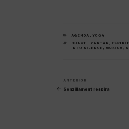
CATEGORIES
AGENDA
,
YOGA
ETIQUETES
BHAKTI
,
CANTAR
,
ESPIRI
INTO SILENCE
,
MÚSICA
,
S
Navegació
Entrada
ANTERIOR
d'entrades
anterior
Senzillament respira