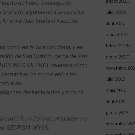
agost 2020
l punto de haber conseguido
 Grammy algunas de sus estrellas
juliol 2020
 Krishna Das, Snatam Kaur, Jai
abril 2020
març 2020
febrer 2020
así como en la vida cotidiana, y en
risión de San Quintín, cerca de San
gener 2020
NDS INTO SILENCE muestra cómo
novembre 201
 derrumbar los muros entre las
juliol 2019
ontrarse.
maig 2019
imágenes deslumbrantes y música
abril 2019
gener 2019
ía esotérica y llena de entusiasmo y
desembre 201
a por GEORGIA WYSS.
novembre 201