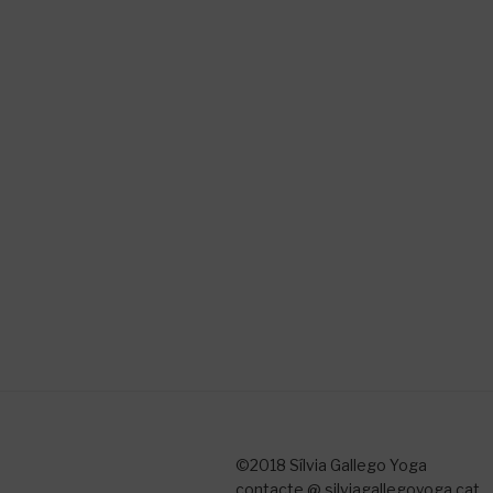
©2018 Sílvia Gallego Yoga
contacte @ silviagallegoyoga.cat