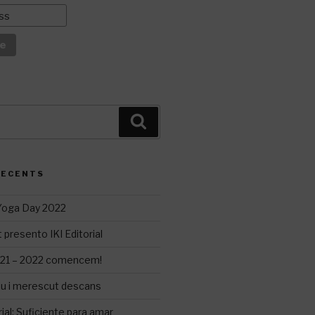
Cerca
RECENTS
 Yoga Day 2022
 presento IKI Editorial
21 – 2022 comencem!
iu i merescut descans
ial: Suficiente para amar