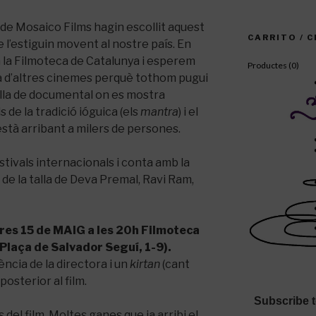
s de Mosaico Films hagin escollit aquest
CARRITO / 
e l’estiguin movent al nostre país. En
 la Filmoteca de Catalunya i esperem
Productes (
0
)
a d’altres cinemes perquè tothom pugui
lla de documental on es mostra
s de la tradició ióguica (els
mantra
) i el
stà arribant a milers de persones.
stivals internacionals i conta amb la
 de la talla de Deva Premal, Ravi Ram,
res 15 de MAIG a les 20h Filmoteca
Plaça de Salvador Seguí, 1-9).
ncia de la directora i un
kirtan
(cant
osterior al film.
Subscribe t
s del film. Moltes ganes que ja arribi el