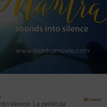
N
Español
 silence. La pel·lícula