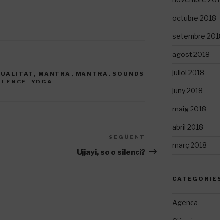
octubre 2018
setembre 201
agost 2018
juliol 2018
TUALITAT
,
MANTRA
,
MANTRA. SOUNDS
ILENCE
,
YOGA
juny 2018
maig 2018
abril 2018
SEGÜENT
Entrada
març 2018
següent
Ujjayi, so o silenci?
CATEGORIE
Agenda