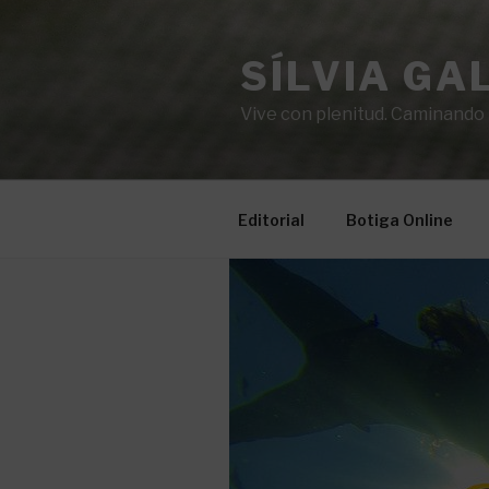
Vés
al
SÍLVIA GA
contingut
Vive con plenitud. Caminando ha
Editorial
Botiga Online