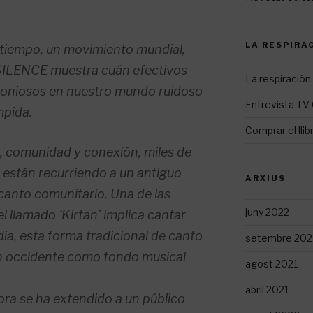
LA RESPIRAC
o tiempo, un movimiento mundial,
LENCE muestra cuán efectivos
La respiración 
moniosos en nuestro mundo ruidoso
Entrevista TV
mpida.
Comprar el llib
, comunidad y conexión, miles de
están recurriendo a un antiguo
ARXIUS
canto comunitario. Una de las
juny 2022
 llamado ‘Kirtan’ implica cantar
dia, esta forma tradicional de canto
setembre 202
 en occidente como fondo musical
agost 2021
abril 2021
ora se ha extendido a un público