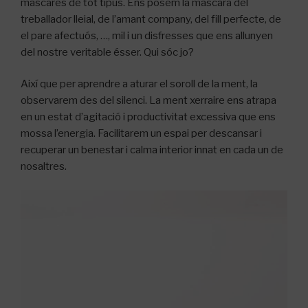
màscares de tot tipus. Ens posem la màscara del
treballador lleial, de l’amant company, del fill perfecte, de
el pare afectuós, …, mil i un disfresses que ens allunyen
del nostre veritable ésser. Qui sóc jo?
Així que per aprendre a aturar el soroll de la ment, la
observarem des del silenci. La ment xerraire ens atrapa
en un estat d’agitació i productivitat excessiva que ens
mossa l’energia. Facilitarem un espai per descansar i
recuperar un benestar i calma interior innat en cada un de
nosaltres.