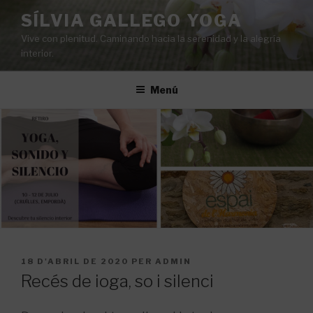
Vés
SÍLVIA GALLEGO YOGA
al
Vive con plenitud. Caminando hacia la serenidad y la alegría
contingut
interior.
Menú
PUBLICAT
18 D'ABRIL DE 2020
PER
ADMIN
A
Recés de ioga, so i silenci