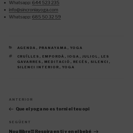
Whatsapp:
644 523 235
info@sincroniayoga.com
Whatsapp:
685 50 32 59
CATEGORIES
AGENDA
,
PRANAYAMA
,
YOGA
ETIQUETES
CRUÏLLES
,
EMPORDÀ
,
IOGA
,
JULIOL
,
LES
GAVARRES
,
MEDITACIÓ
,
RECÉS
,
SILENCI
,
SILENCI INTERIOR
,
YOGA
Navegació
Entrada
ANTERIOR
d'entrades
anterior
Que el yoga no es torni el teu opi
Entrada
SEGÜENT
següent
Nou llibre!!! Respira en ti y en el bebé