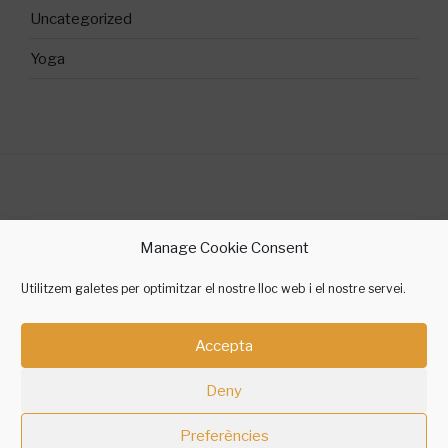
Uncategorized
Yoga
©2018 Sílvia Gallego Yoga
Manage Cookie Consent
contacte @ silviagallegoyoga.cat
Utilitzem galetes per optimitzar el nostre lloc web i el nostre servei.
Accepta
Instagram
Facebook
Twitter
Telegram
Amazon
Deny
Preferències
Política de Privadesa
Gràcies al WordPress