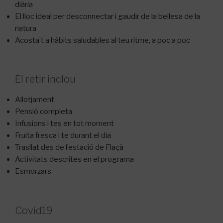
diària
El lloc ideal per desconnectar i gaudir de la bellesa de la
natura
Acosta’t a hàbits saludables al teu ritme, a poc a poc
El retir inclou
Allotjament
Pensió completa
Infusions i tes en tot moment
Fruita fresca i te durant el dia
Trasllat des de l’estació de Flaçà
Activitats descrites en el programa
Esmorzars
Covid19