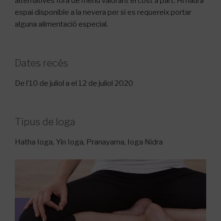
alternatives fora de menú valorant el cost a part. Hi haurà
espai disponible a la nevera per si es requereix portar
alguna alimentació especial.
Dates recés
De l’10 de juliol a el 12 de juliol 2020
Tipus de Ioga
Hatha Ioga, Yin Ioga, Pranayama, Ioga Nidra