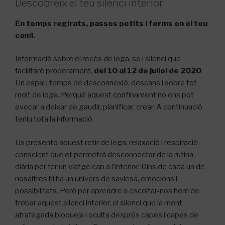
Descobreix el teu silenci interior
En temps regirats, passos petits i ferms en el teu
camí.
Informació sobre el recés de ioga, so i silenci que
facilitaré properament,
del 10 al 12 de juliol de 2020
.
Un espai i temps de desconnexió, descans i sobre tot
molt de ioga. Perquè aquest confinament no ens pot
evocar a deixar de gaudir, planificar, crear. A continuació
teniu tota la informació.
Us presento aquest retir de ioga, relaxació i respiració
conscient que et permetrà desconnectar de la rutina
diària per fer un viatge cap a l’interior. Dins de cada un de
nosaltres hi ha un univers de saviesa, emocions i
possibilitats. Però per aprendre a escoltar-nos hem de
trobar aquest silenci interior, el silenci que la ment
atrafegada bloqueja i oculta després capes i capes de