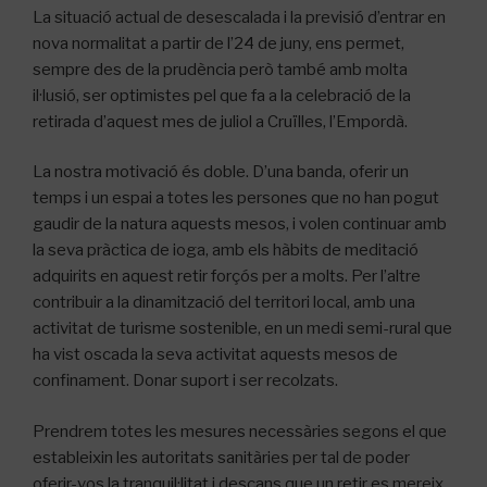
La situació actual de desescalada i la previsió d’entrar en
nova normalitat a partir de l’24 de juny, ens permet,
sempre des de la prudència però també amb molta
il·lusió, ser optimistes pel que fa a la celebració de la
retirada d’aquest mes de juliol a Cruïlles, l’Empordà.
La nostra motivació és doble. D’una banda, oferir un
temps i un espai a totes les persones que no han pogut
gaudir de la natura aquests mesos, i volen continuar amb
la seva pràctica de ioga, amb els hàbits de meditació
adquirits en aquest retir forçós per a molts. Per l’altre
contribuir a la dinamització del territori local, amb una
activitat de turisme sostenible, en un medi semi-rural que
ha vist oscada la seva activitat aquests mesos de
confinament. Donar suport i ser recolzats.
Prendrem totes les mesures necessàries segons el que
estableixin les autoritats sanitàries per tal de poder
oferir-vos la tranquil·litat i descans que un retir es mereix.